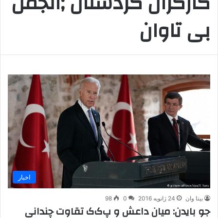
کارگران کردستان ;انجمن
بی تاوان
اخبار
بیتا وان
24 ژانویه 2016
0
98
جو بایدن: میان داعش و پ‌ک‌ک تقاوت چندانی