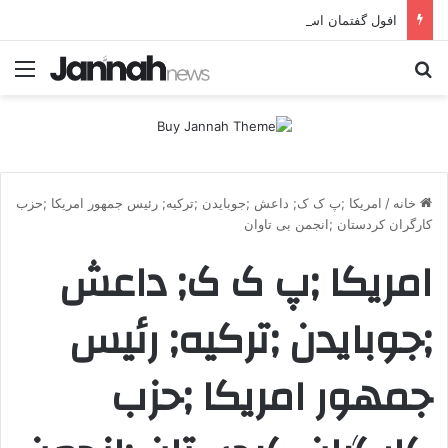
افول گفتمان اسلحه؛ چرا مبارزه مسلحانه در میان کردها اعتبار گذشته را ندارد؟
جستجو برای
منو
خانه
/
امریکا ;پ ک ک; داعش ;جوبایدن ;ترکیه; رئیس جمهور امریکا ;حزب
کارگران کردستان ;انجمن بی تاوان
امریکا ;پ ک ک; داعش
;جوبایدن ;ترکیه; رئیس
جمهور امریکا ;حزب