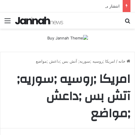
انتشار متن 12 ماده‌ای توافق نهایی بین ترکیه و پ.ک.ک
جستجو برای
منو
خانه
/
امریکا ;روسیه ;سوریه; آتش بس ;داعش ;مواضع
امریکا ;روسیه ;سوریه;
آتش بس ;داعش
;مواضع