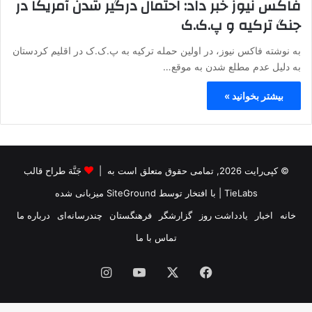
فاکس نیوز خبر داد: احتمال درگیر شدن آمریکا در
جنگ ترکیه و پ.ک.ک
به نوشته فاکس نیوز، در اولین حمله ترکیه به پ.ک.ک در اقلیم کردستان
به دلیل عدم مطلع شدن به موقع…
بیشتر بخوانید »
© کپی‌رایت 2026, تمامی حقوق متعلق است به |
جَنَّة طراح قالب
TieLabs
| با افتخار توسط
SiteGround
میزبانی شده
خانه
اخبار
یادداشت روز
گزارشگر
فرهنگستان
چندرسانه‌ای
درباره ما
تماس با ما
فیس
X
یوتیوب
اینستاگرام
بوک