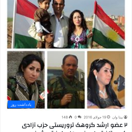
یادداشت روز
بیتا وان
19 جولای 2016
0
148
۲ عضو ارشد گروهک تروریستی حزب آزادی