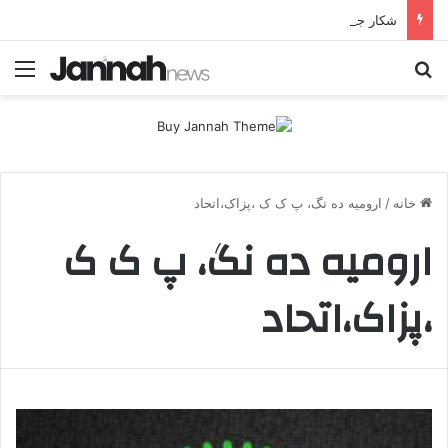
شکار جوانان کُرد در قلب اروپا؛ پ.ک.ک چگونه از آزادی‌های غرب برای تأمین نیروی انسانی سوءاستفاده می‌کند؟
جستجو برای
منو
خانه
/
ارومیه ده نگ، پ ک ک ،پزاک،اتحاد
ارومیه ده نگ، پ ک ک
،پزاک،اتحاد