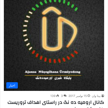
اخبار
بیتا وان
15 نوامبر 2017
3
139
کانال ارومیه ده نگ در راستای اهداف تروریست