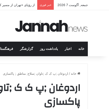
جمعه, آگوست 7 2026
خبر فوری
از رؤیای «تهران از مسیر
خانه
اخبار
یادداشت روز
گزارشگر
فرهنگستا
خانه
/
اردوغان ;پ ک ک ;تاوان ;سلاح; مناطق ; پاکسازی
اردوغان ;پ ک ک ;تاو
پاکسازی