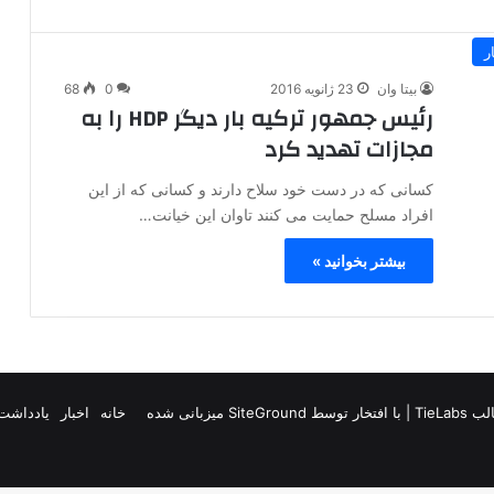
ر
بیتا وان
23 ژانویه 2016
0
68
رئیس جمهور ترکیه بار دیگر HDP را به
مجازات تهدید کرد
کسانی که در دست خود سلاح دارند و کسانی که از این
افراد مسلح حمایت می کنند تاوان این خیانت…
بیشتر بخوانید »
TieLab
| با افتخار توسط
SiteGround
میزبانی شده
خانه
اخبار
یادداشت 