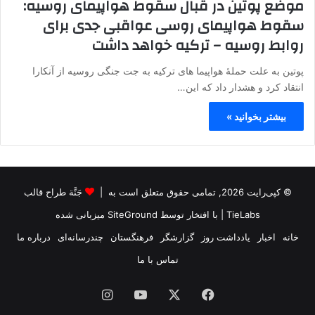
موضع پوتین در قبال سقوط هواپیمای روسیه:
سقوط هواپیمای روسی عواقبی جدی برای
روابط روسیه – ترکیه خواهد داشت
پوتین به علت حملۀ هواپیما های ترکیه به جت جنگی روسیه از آنکارا
انتقاد کرد و هشدار داد که این…
بیشتر بخوانید »
© کپی‌رایت 2026, تمامی حقوق متعلق است به |
جَنَّة طراح قالب
TieLabs
| با افتخار توسط
SiteGround
میزبانی شده
خانه
اخبار
یادداشت روز
گزارشگر
فرهنگستان
چندرسانه‌ای
درباره ما
تماس با ما
فیس
X
یوتیوب
اینستاگرام