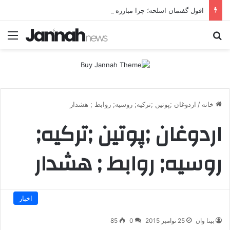
افول گفتمان اسلحه؛ چرا مبارزه مسلحانه در میان کردها اعتبار گذشته را ندارد؟
جستجو برای
منو
خانه
/
اردوغان ;پوتین ;ترکیه; روسیه; روابط ; هشدار
اردوغان ;پوتین ;ترکیه;
روسیه; روابط ; هشدار
اخبار
بیتا وان
25 نوامبر 2015
0
85