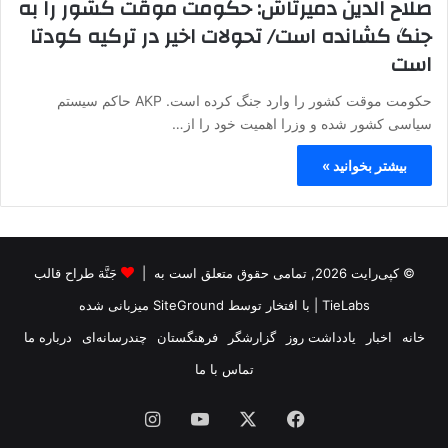
صلاح الدین دمیرتاش: حکومت موقت کشور را به
جنگ کشانده است/ تحولات اخیر در ترکیه کودتا
است
حکومت موقت کشور را وارد جنگ کرده است. AKP حاکم سیستم
سیاسی کشور شده و وزرا اهمیت خود را از…
بیشتر بخوانید »
© کپی‌رایت 2026, تمامی حقوق متعلق است به |
جَنَّة طراح قالب
TieLabs
| با افتخار توسط
SiteGround
میزبانی شده
خانه
اخبار
یادداشت روز
گزارشگر
فرهنگستان
چندرسانه‌ای
درباره ما
تماس با ما
فیس
X
یوتیوب
اینستاگرام