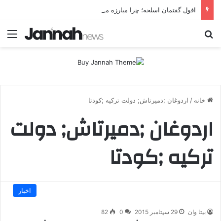
افول گفتمان اسلحه؛ چرا مبارزه مسلحانه در میان کردها اعتبار گذشته را ندارد؟
جستجو برای
منو
خانه
/
اردوغان ;دمیرتاش; دولت ترکیه ;کودتا
اردوغان ;دمیرتاش; دولت
ترکیه ;کودتا
اخبار
بیتا وان
29 سپتامبر 2015
0
82