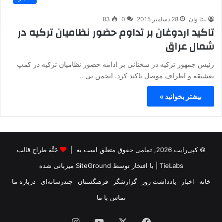
بیتا وان
28 دسامبر 2015
0
83
تاکید اردوغان بر تداوم حضور نظامیان ترکیه در
شمال عراق
رئیس جمهور ترکیه در سخنانی بر ادامه حضور نظامیان ترکیه در کمپ
بعشیقه و اطراف موصل تاکید کرد. انجمن بی…
بیشتر بخوانید »
© کپی‌رایت 2026, تمامی حقوق متعلق است به |
جَنَّة طراح قالب
TieLabs
| با افتخار توسط
SiteGround
میزبانی شده
خانه
اخبار
یادداشت روز
گزارشگر
فرهنگستان
چندرسانه‌ای
درباره ما
تماس با ما
فیس
X
یوتیوب
اینستاگرام