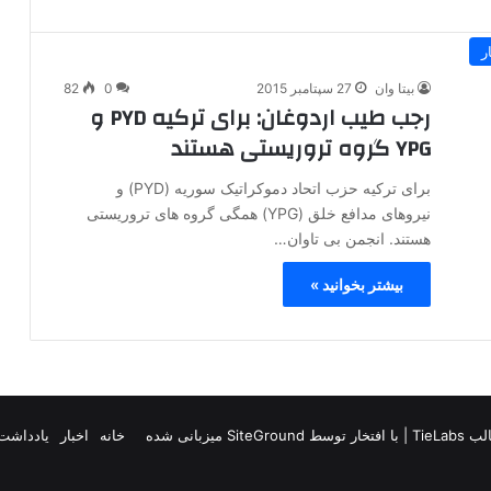
ر
بیتا وان
27 سپتامبر 2015
0
82
رجب طیب اردوغان: برای ترکیه PYD و
YPG گروه تروریستی هستند
برای ترکیه حزب اتحاد دموکراتیک سوریه (PYD) و
نیروهای مدافع خلق (YPG) همگی گروه های تروریستی
هستند. انجمن بی تاوان…
بیشتر بخوانید »
TieLab
| با افتخار توسط
SiteGround
میزبانی شده
خانه
اخبار
یادداشت 