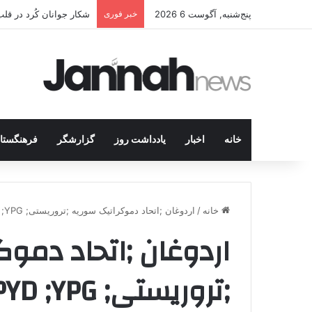
پنج‌شنبه, آگوست 6 2026
خبر فوری
شکار جوانان کُرد در قل
خانه
اخبار
یادداشت روز
گزارشگر
فرهنگستا
خانه
/
اردوغان ;اتحاد دموکراتیک سوریه ;تروریستی; PYD ;YPG
اردوغان ;اتحاد دموک
;تروریستی; PYD ;YPG