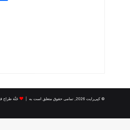
© کپی‌رایت 2026, تمامی حقوق متعلق است به |
جَنَّة طراح قالب s