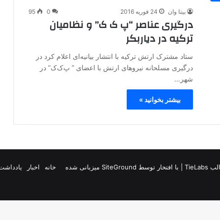
بیتا وان
24 فوریه 2016
0
95
درگیری عناصر “پ ک ک” و نظامیان
ترکیه در دیاربکر
ستاد مشترک ارتش ترکیه با انتشار بیانیه‌ای اعلام کرد در
درگیری مسلحانه نیروهای ارتش با اعضای ” پ‌ک‌ک” در
شهر…
بیشتر بخوانید »
TieLab
| با افتخار توسط
SiteGround
میزبانی شده
خانه
اخبار
یادداشت 