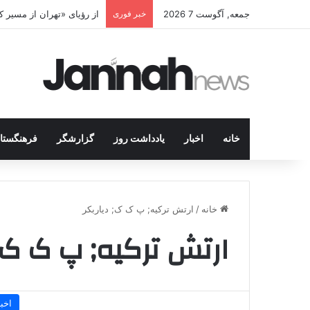
جمعه, آگوست 7 2026
خبر فوری
از رؤیای «تهران از مسیر
خانه
اخبار
یادداشت روز
گزارشگر
فرهنگستا
خانه
/
ارتش ترکیه; پ ک ک; دیاربکر
ارتش ترکیه; پ ک ک; 
اخبا