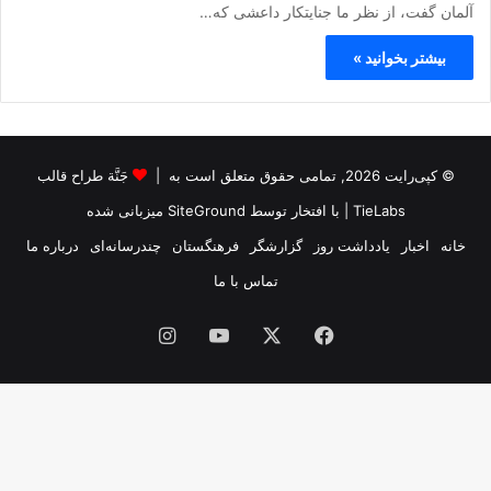
آلمان گفت، از نظر ما جنایتکار داعشی که…
بیشتر بخوانید »
© کپی‌رایت 2026, تمامی حقوق متعلق است به |
جَنَّة طراح قالب
TieLabs
| با افتخار توسط
SiteGround
میزبانی شده
خانه
اخبار
یادداشت روز
گزارشگر
فرهنگستان
چندرسانه‌ای
درباره ما
تماس با ما
فیس
X
یوتیوب
اینستاگرام
بوک