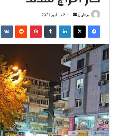
بی‌تاوان
ا
2 دسامبر 2021
ر
فیس بوک
X
لینکدین
‫تامبلر
‫پین‌ترست
‫رددیت
kte
س
ا
ل
ا
ی
م
ی
ل