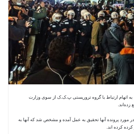
بە اتهام ارتباط با گروه تروریستی پ.ک.ک از سوی وزارت
 زدەاند.
٢ معلم بازداشت شدند، در مورد پروندە آنها تحقیق بە عمل آمدە و مشخص شد کە آنها به
رده کرده اند.