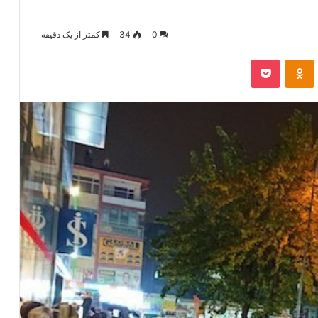
0
34
کمتر از یک دقیقه
‫VKonta
‫Odnoklassniki
پاکت