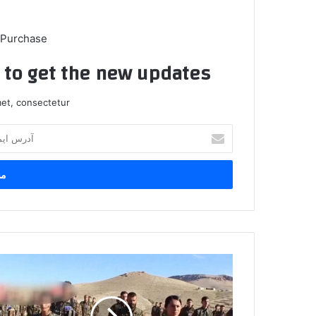
 Purchase
t to get the new updates!
et, consectetur.
آ
د
ر
س
ا
ی
م
ی
ل
س
خ
ن
و
ج
د
ا
ر