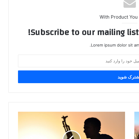
With Product You
Subscribe to our mailing lis
Lorem ipsum dolor sit am
ی
ک
ک
و