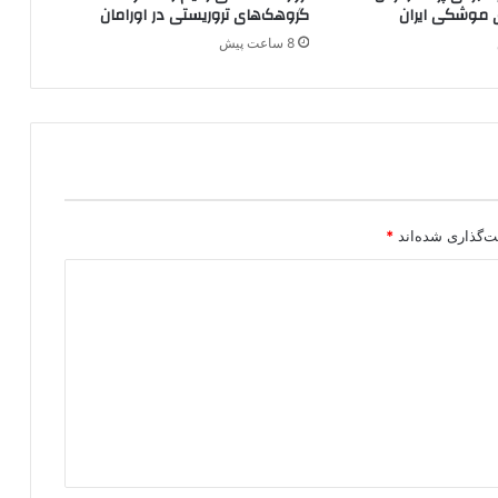
 موشکی ایران
گروهک‌های تروریستی در اورامان
ا
8 ساعت پیش
ی
پ
.
ک
.
ک
ر
ب
و
ت‌گذاری شده‌اند
*
د
ه
ش
د