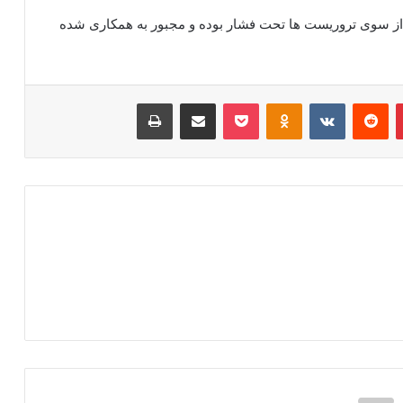
ه از سوی تروریست ها تحت فشار بوده و مجبور به همکاری شده
‫پین‌ترست
‫رددیت
‫VKontakte
‫Odnoklassniki
پاکت
اشتراک گذاری از طریق ایمیل
چاپ