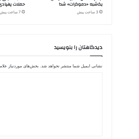
یک‌شبه «دموکرات» شد!
حملات پهپادی
ا
3 ساعت پیش
7 ساعت پیش
ز
س
و
ی
س
دیدگاهتان را بنویسید
ا
ز
م
ا
نشانی ایمیل شما منتشر نخواهد شد.
بخش‌های موردنیاز علام
ن
د
ت
ر
ی
و
د
ر
ی
گ
س
ا
ت
ی
ه
پ
*
.