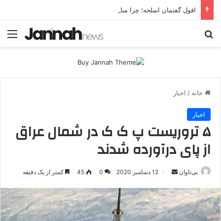
افول گفتمان اسلحه؛ چرا مبارزه مسلحانه در میان کردها اعتبار گذشته را ندارد؟
جستجو برای
منو
خانه
/
اخبار
اخبار
۵ تروریست پ ک ک در شمال عراق
از پای درآورده شدند
بی‌تاوان
ا
12 دسامبر 2020
0
45
کمتر از یک دقیقه
ر
س
ا
ل