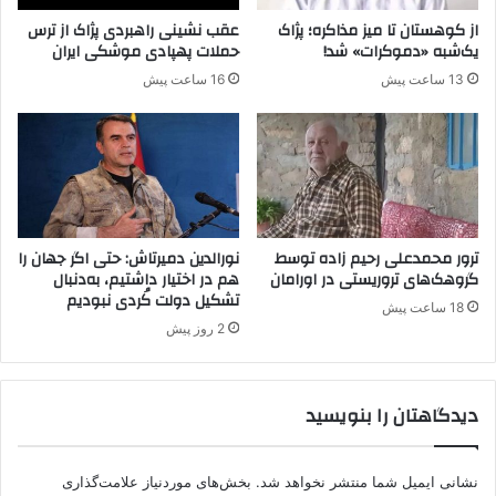
د
ی
از کوهستان تا میز مذاکره؛ پژاک
عقب نشینی راهبردی پژاک از ترس
ی
ق
یک‌شبه «دموکرات» شد!
حملات پهپادی موشکی ایران
د
و
13 ساعت پیش
16 ساعت پیش
ر
ر
آ
ب
ل
ا
م
ن
ا
ی
ن
ت
ێ
ر
ترور محمدعلی رحیم زاده توسط
نورالدین دمیرتاش: حتی اگر جهان را
ۆ
گروهک‌های تروریستی در اورامان
هم در اختیار داشتیم، به‌دنبال
تشکیل دولت کُردی نبودیم
ر
18 ساعت پیش
ی
2 روز پیش
ز
م
ی
دیدگاهتان را بنویسید
پ
ە
ک
نشانی ایمیل شما منتشر نخواهد شد.
بخش‌های موردنیاز علامت‌گذاری
ە