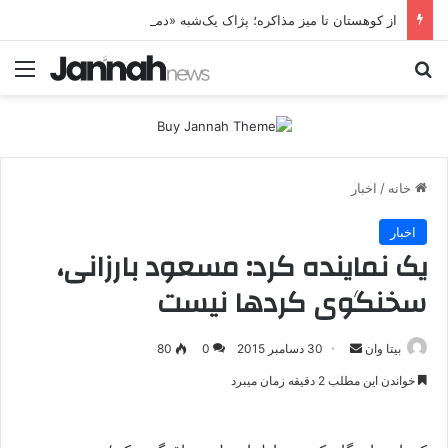
از کوهستان تا میز مذاکره؛ پژاک یک‌شبه «دموکرات» شد!
جستجو برای
منو
خانه
/
اخبار
اخبار
یک نماینده کرد: مسعود بارزانی،
سخنگوی کردها نیست
بیتا وان
ا
30 دسامبر 2015
0
80
ر
خواندن این مطلب 2 دقیقه زمان میبرد
س
ا
ل