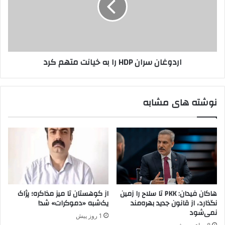
ک
غ
ش
ا
و
ن
ر
س
:
ر
اردوغان سران HDP را به خیانت متهم کرد
و
ا
ض
ن
ع
H
ی
D
نوشته های مشابه
ت
P
م
ر
ر
ا
ز
ب
ت
ه
م
خ
ر
ی
چ
ا
ی
ن
هاکان فیدان: PKK تا سلاح را زمین
از کوهستان تا میز مذاکره؛ پژاک
ن
ت
نگذارد، از قانون جدید بهره‌مند
یک‌شبه «دموکرات» شد!
ر
م
نمی‌شود
1 روز پیش
ا
ت