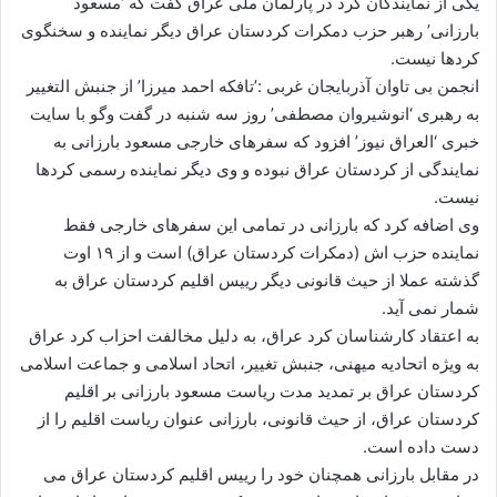
یکی از نمایندگان کرد در پارلمان ملی عراق گفت که ‘مسعود
ا
بارزانی’ رهبر حزب دمکرات کردستان عراق دیگر نماینده و سخنگوی
ی
کردها نیست.
م
انجمن بی تاوان آذربایجان غربی :’تافکه احمد میرزا’ از جنبش التغییر
ی
به رهبری ‘انوشیروان مصطفی’ روز سه شنبه در گفت وگو با سایت
ل
خبری ‘العراق نیوز’ افزود که سفرهای خارجی مسعود بارزانی به
نمایندگی از کردستان عراق نبوده و وی دیگر نماینده رسمی کردها
نیست.
وی اضافه کرد که بارزانی در تمامی این سفرهای خارجی فقط
نماینده حزب اش (دمکرات کردستان عراق) است و از ۱۹ اوت
گذشته عملا از حیث قانونی دیگر رییس اقلیم کردستان عراق به
شمار نمی آید.
به اعتقاد کارشناسان کرد عراق، به دلیل مخالفت احزاب کرد عراق
به ویژه اتحادیه میهنی، جنبش تغییر، اتحاد اسلامی و جماعت اسلامی
کردستان عراق بر تمدید مدت ریاست مسعود بارزانی بر اقلیم
کردستان عراق، از حیث قانونی، بارزانی عنوان ریاست اقلیم را از
دست داده است.
در مقابل بارزانی همچنان خود را رییس اقلیم کردستان عراق می