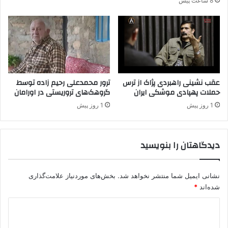
8 ساعت پیش
د
ه
ر
م
ش
ک
و
ر
ر
د
ا
ی
و
عقب نشینی راهبردی پژاک از ترس
ترور محمدعلی رحیم زاده توسط
ز
حملات پهپادی موشکی ایران
گروهک‌های تروریستی در اورامان
ا
1 روز پیش
1 روز پیش
ر
ت
ک
دیدگاهتان را بنویسید
ش
و
ر
ب
نشانی ایمیل شما منتشر نخواهد شد.
بخش‌های موردنیاز علامت‌گذاری
ا
شده‌اند
*
ز
د
ت
ا
ی