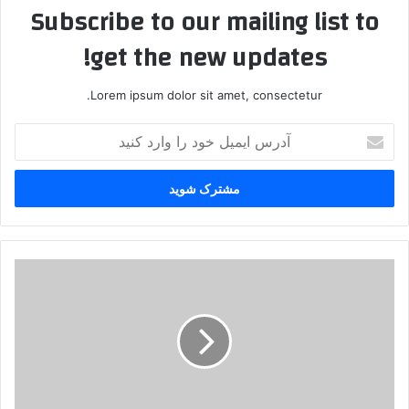
Subscribe to our mailing list to
get the new updates!
Lorem ipsum dolor sit amet, consectetur.
آ
د
ر
س
ا
ی
م
ی
غ
ل
ر
خ
ی
و
ب
د
ح
ر
س
ا
و
و
: