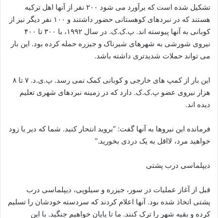
تشکیل شده است که برآورد می شود ۲۰۰ نفر از آنها اهل ترکیه
هستند که در نبردهای کوهستانی حضور داشتند و ۱۰۰ نفر دیگر نیز از
کوبانی به آنها پیوسته اند. پ.ک.ک. در سال ۱۹۹۲، با ۳۰۰ تا ۴۰۰
نیروی شورشی به شهرهای شیرناک و جیزره حمله کرده بود. این بار
می تواند حملات شدیدتری داشته باشد.
این بار از کمپ های خارجی و کوبانی کمک نمی رسد. پ.ی.د. ۷ تا ۸
هزار نیروی عضو پ.ک.ک. دارد که در زمینه نبردهای شهری تعلیم
دیده اند.
فرمانده این نیروها به آنها گفت: “بروید انتحار کنید. شما که دیر یا زود
خواهید مرد، لااقل به یک دردی بخورید.”
دیپلماسی درب پشتی
قبل از آغاز عملیات در سور، جیزره و سیلوپی، دیپلماسی درب
پشتی اتخاذ شده بود. آنها اعلام کردند که سردسته خودشان را تسلیم
کرده و بقیه شهر را ترک کنند. ما تا پایان خواهیم جنگید. با این