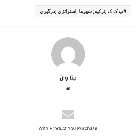
پ ک ک ;ترکیه; شهرها ;استراتژی ;درگیری
بیتا وان
وبس
ایت
With Product You Purchase