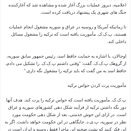
اعلامیه، دیروز عملیات بزرگ آغاز شده و مشاهده شد که آغازکننده
جنگ های شهری یک پیشنهاد دریافت کرده است.
تا زمانیکه آمریکا و روسیه در عراق و سوریه مشغول انجام عملیات
هستند، پ.ک.ک. مأموریت یافته است که ترکیه را مشغول مسائل
داخلی کند.
اوجالان، با اشاره به حمایت حافظ اسد، رئیس جمهور سابق سوریه،
از گروهک پ.ک.ک. گفت: “وقتی داشتم پ.ک.ک. را تشکیل می دادم،
حافظ اسد به من گفت که باید ترکیه را مشغول نگه داری.”
مأموریت پرت کردن حواس ترکیه
پ.ک.ک. مأموریت یافته است که حواس ترکیه را پرت کند. هدف آنها
دور نگه داشتن ترکیه از فرآیند شکل دهی کشورهای سوریه و عراق
است. در ازای این خوش خدمتی، بعد از شکل دهی حکومت مورد
نظر در سوریه، پ.ی.د. جایگاهی در این حکومت خواهد داشت. اگر به
این فکر کنید که پشت صحنه این ماجرا فقط روسیه و ایران است در