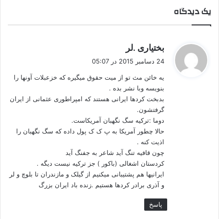
گ
یک دیدگاه
ی
ز
ی
د
گ
بختیاری .لر
ر
ف
24 دسامبر 2015 در 05:07
ک
ت
ر
یه خائن مث تو از میت حقوق میگیره که خزعبلات آونها را
:
د
بنویسه وبا نشر بده .
س
بدبخت کردها ایرانی هستند که امپراطوری عثمانی از ایران
ت
گرفتشون.
ا
دوما :ترکیه سگ نگهبان آمریکاست.
ن
حالا چطور آمریکا به پ ک ک پول داده که سگ نگهبان را
س
اذیت کنه .
و
چون قافیه تنگ آید شاعر به جفنگ آید
ر
کردستان اشغالی (باکور ) جز ترکیه نیست دیگه .
ی
ایرانیها هم پشتیبانی میکنیم از گیلک و مازندران تا بلوچ و لر
ه
و آذری برادر کردها هستیم .زنده باد ایران بزرگ
ه
س
پاسخ
ت
ن