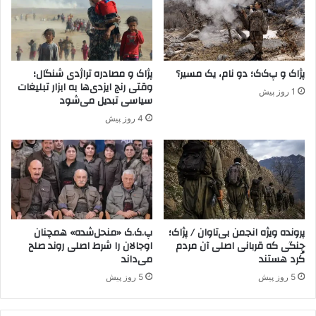
ق
ر
ل
خ
ی
ن
م
د
ک
ق‌
پژاک و پ‌ک‌ک؛ دو نام، یک مسیر؟
پژاک و مصادره تراژدی شنگال؛
ر
ه
وقتی رنج ایزدی‌ها به ابزار تبلیغات
1 روز پیش
د
ا
سیاسی تبدیل می‌شود
س
د
4 روز پیش
ت
ف
ا
ن
ن
م
د
ی‌
ر
ش
پ
و
ی
ن
ف
د
پرونده ویژه انجمن بی‌تاوان / پژاک؛
پ.ک.ک «منحل‌شده» همچنان
ت
جنگی که قربانی اصلی آن مردم
اوجالان را شرط اصلی روند صلح
کُرد هستند
می‌داند
ن
ه
5 روز پیش
5 روز پیش
ا
ن