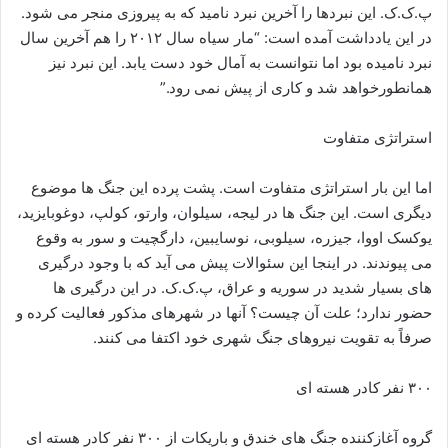
پ.ک.ک. این نبردها را آخرین نبرد نامید که به پیروزی منجر می شود.
در این یادداشت آمده است: “مار سیاه سال ۲۰۱۲ را هم آخرین سال
نبرد نامیده بود اما نتوانست به آمال خود دست یابد. این نبرد نیز
همانطورخواهد شد و کاری از پیش نمی رود.”
استراتژی متفاوت
اما این بار استراتژی متفاوت است. پشت پرده این جنگ ها موضوع
دیگری است. این جنگ ها در لیجه، سیلوان، وارتو، کولپ، دوغوبایزید،
یوکسک اووا، جیزره، سیلوبی، نوسایبین، دارگچیت و سور به وقوع
می پیوندند. در اینجا این سئوالات پیش می آید که با وجود درگیری
های بسیار شدید در سوریه و عراق، پ.ک.ک. در این درگیری ها
حضور ندارد؛ علت آن چیست؟ آنها در شهرهای مذکور فعالیت کرده و
صرفاً به تقویت نیروهای جنگ شهری خود اکتفا می کنند.
۳۰۰ نفر کادر هسته ای
گروه آغازکننده جنگ های خندق و باریکات از ۳۰۰ نفر کادر هسته ای