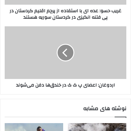
ا
ع
غریب حسو: عده ای با استفاده از پرچم اقلیم کردستان در
ر
د
پی فتنه انگیزی در کردستان سوریه هستند
د
ه
ک
ا
ن
ی
ا
ی
ب
ر
د
ا
د
ا
و
س
غ
ت
ا
ف
ن
ا
:
د
ا
اردوغان: اعضای پ ک ک در خندق‌ها دفن می‌شوند
ه
ع
ا
ض
ز
ا
پ
ی
نوشته های مشابه
ر
پ
چ
ک
م
ک
ا
د