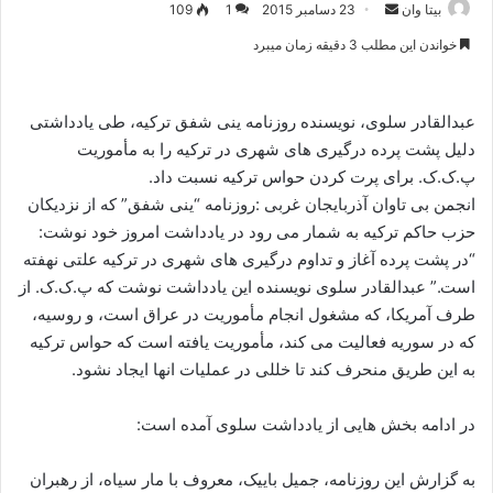
بیتا وان
ا
23 دسامبر 2015
1
109
ر
خواندن این مطلب 3 دقیقه زمان میبرد
س
ا
ل
عبدالقادر سلوی، نویسنده روزنامه ینی شفق ترکیه، طی یادداشتی
ا
دلیل پشت پرده درگیری های شهری در ترکیه را به مأموریت
ی
پ.ک.ک. برای پرت کردن حواس ترکیه نسبت داد.
م
انجمن بی تاوان آذربایجان غربی :روزنامه “ینی شفق” که از نزدیکان
ی
حزب حاکم ترکیه به شمار می رود در یادداشت امروز خود نوشت:
ل
“در پشت پرده آغاز و تداوم درگیری های شهری در ترکیه علتی نهفته
است.” عبدالقادر سلوی نویسنده این یادداشت نوشت که پ.ک.ک. از
طرف آمریکا، که مشغول انجام مأموریت در عراق است، و روسیه،
که در سوریه فعالیت می کند، مأموریت یافته است که حواس ترکیه
به این طریق منحرف کند تا خللی در عملیات انها ایجاد نشود.
در ادامه بخش هایی از یادداشت سلوی آمده است:
به گزارش این روزنامه، جمیل باییک، معروف با مار سیاه، از رهبران