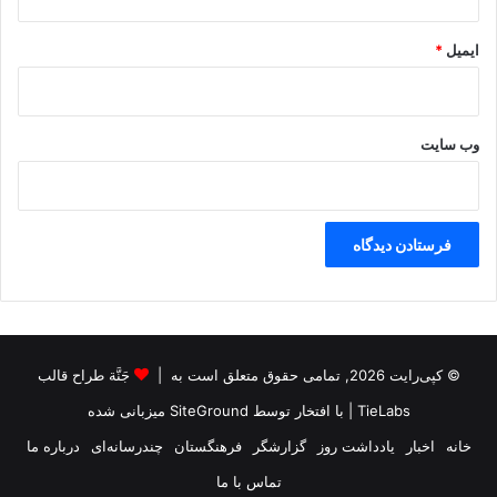
ط
ص
پ
ف
.
ایمیل
*
ی
ک
ه
.
د
ک
ا
و
وب‌ سایت
خ
پ
ل
ژ
ی
ا
پ
ک
.
ک
ک
م
.
ت
ک
ر
ش
ش
ک
ن
© کپی‌رایت 2026, تمامی حقوق متعلق است به |
جَنَّة طراح قالب
ل
ی
گ
TieLabs
| با افتخار توسط
SiteGround
میزبانی شده
د
ر
ه
خانه
اخبار
یادداشت روز
گزارشگر
فرهنگستان
چندرسانه‌ای
درباره ما
ف
م
ت
تماس با ما
ی‌
؟