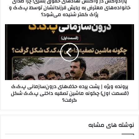
پارادوکس در واکنش نهادهای حقوق بشری؛ چرا صدای
ر
خانواده‌های معترض به ربایش فرزندانشان توسط پ.ک.ک و
د
و
پژاک کمتر شنیده می‌شود؟
ک
ا
ن
ک
ی
ن
پ
د
ش
ر
ن
و
ه
ن
ا
د
د
ه
ه
و
ا
ی
ی
ژ
پرونده ویژه | پشت پرده حذف‌های درون‌سازمانی پ.ک.ک
ح
ه
(قسمت اول) چگونه ماشین تصفیه داخلی پ.ک.ک شکل
ق
|
و
گرفت؟
پ
ق
ش
ب
ت
ش
پ
نوشته های مشابه
ر
ر
ی
د
؛
ه