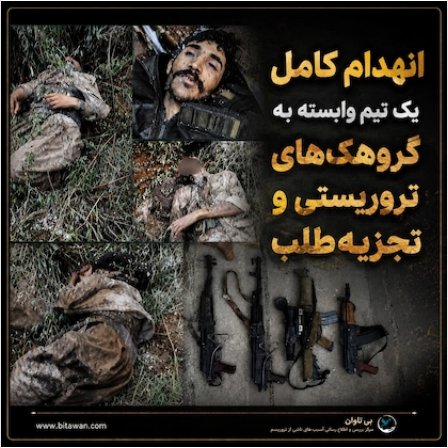
ا
ل
ا
ی
م
ی
ل