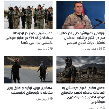
چ
ح
ر
ذ
ا
ف‌
ص
ه
د
ا
ا
ی
نورالدین دمیرتاش: حتی اگر جهان را
عقب‌نشینی دیگر در اردوگاه
ی
د
هم در اختیار داشتیم، به‌دنبال
پ.ک.ک/پژاک؛ YPJ در اختیار جولانی
خ
ر
تشکیل دولت کُردی نبودیم
داعشی قرار می گیرد!
ا
و
55 دقیقه پیش
2 روز پیش
ن
ن‌
و
س
ا
ا
د
ز
ه‌
م
ه
ا
ا
ن
ی
ی
اذعان مقام اقلیم کردستان به
همکاری ایران، ترکیه و عراق برای
م
پ
اقدامات پ‌ک‌ک؛ تخریب خانه‌های
مقابله با گروه‌های تجزیه‌طلب
ع
مردم، اخاذی و مالیات‌گیری
.
3 روز پیش
غیرقانونی
ت
ک
ر
.
2 روز پیش