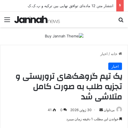
عقب‌نشینی دیگر در اردوگاه پ.ک.ک/پژاک؛ YPJ در اختیار جولانی داعشی قرار می گیرد!
جستجو برای
منو
خانه
/
اخبار
اخبار
یک تیم گروهک‌های تروریستی و
تجزیه طلب به صورت کامل
متلاشی شد
بی‌تاوان
ا
30 ژوئن 2026
0
41
ر
خواندن این مطلب 1 دقیقه زمان میبرد
س