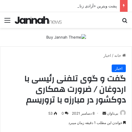
پشت ویترین «آزادی زنان»؛ HPJ چگونه زن را وارد معادله جنگ می‌کند؟ بی‌تاوان | پرونده ویژه
جستجو برای
منو
خانه
/
اخبار
اخبار
گفت و گوی تلفنی رئیسی با
اردوغان / ضرورت همکاری
دوکشور در مبارزه با تروریسم
بی‌تاوان
ا
8 دسامبر 2021
0
53
ر
خواندن این مطلب 1 دقیقه زمان میبرد
س