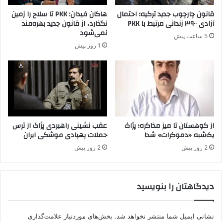
قانون چارچوب جدید ترکیه؛ احتمال
هاکان فیدان: PKK تا سلاح را زمین
آزادی ۳۹۰۰ زندانی مرتبط با PKK
نگذارد، از قانون جدید بهره‌مند
نمی‌شود
5 ساعت پیش
1 روز پیش
از کوهستان تا میز مذاکره؛ پژاک
عقب نشینی راهبردی پژاک از ترس
یک‌شبه «دموکرات» شد!
حملات پهپادی موشکی ایران
2 روز پیش
2 روز پیش
دیدگاهتان را بنویسید
نشانی ایمیل شما منتشر نخواهد شد.
بخش‌های موردنیاز علامت‌گذاری