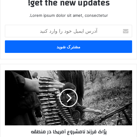
get the new updates!
Lorem ipsum dolor sit amet, consectetur.
آ
د
ر
س
ا
ی
م
ی
پ
ل
ژ
خ
ا
و
ک
د
ف
ر
ر
ا
ز
و
ن
ا
د
پژاک فرزند نامشروع آمریکا در منطقه
ر
ن