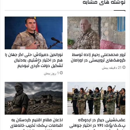
نوشته های مشابه
ت
و
ه
ا
ر
ب
ا
س
ن
ت
–
ه
ب
ب
غ
ه
د
پ
ترور محمدعلی رحیم زاده توسط
نورالدین دمیرتاش: حتی اگر جهان را
ا
.
گروهک‌های تروریستی در اورامان
هم در اختیار داشتیم، به‌دنبال
د
ک
تشکیل دولت کُردی نبودیم
21 دقیقه پیش
ه
.
1 روز پیش
ن
ک
و
ی
ز
ک
ا
د
ج
خ
ر
ت
ا
ر
ی
خ
عقب‌نشینی دیگر در اردوگاه
اذعان مقام اقلیم کردستان به
ی
پ.ک.ک/پژاک؛ YPJ در اختیار جولانی
اقدامات پ‌ک‌ک؛ تخریب خانه‌های
ر
ن