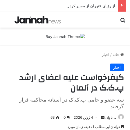
از رؤیای «تهران از مسیر کردستان» تا شکست پروژه موساد؛ جای خالی پژاک در یک سناریوی سوخته
جستجو برای
منو
خانه
/
اخبار
اخبار
کیفرخواست علیه اعضای ارشد
پ.ک.ک در آلمان
سه عضو و حامی پ.ک.ک در آستانه محاکمه قرار
گرفتند
بی‌تاوان
ا
4 ژوئن 2026
0
63
ر
خواندن این مطلب 1 دقیقه زمان میبرد