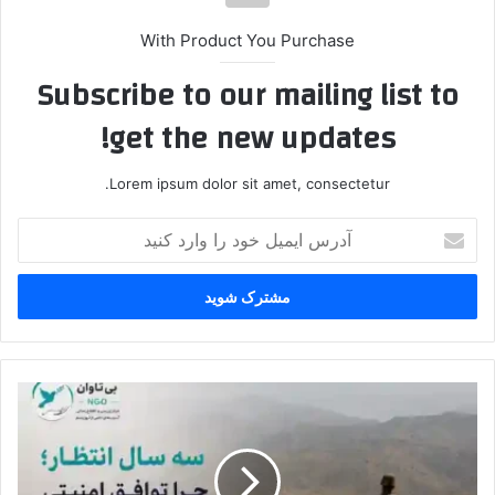
With Product You Purchase
Subscribe to our mailing list to
get the new updates!
Lorem ipsum dolor sit amet, consectetur.
آ
د
ر
س
ا
ی
م
ی
س
ل
ه
خ
س
و
ا
د
ل