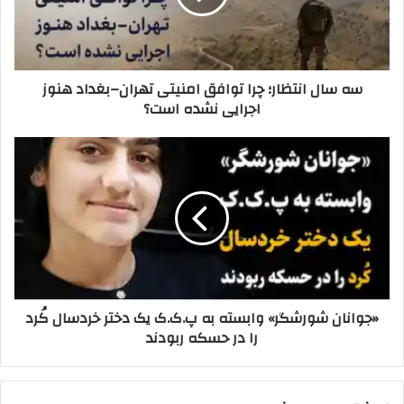
ر
ا
ا
ن
و
ت
ا
ظ
سه سال انتظار؛ چرا توافق امنیتی تهران–بغداد هنوز
ر
ا
اجرایی نشده است؟
د
ر
ک
؛
ن
چ
«
ی
ر
ج
د
ا
و
ت
ا
و
ن
ا
ا
ف
ن
ق
ش
ا
و
«جوانان شورشگر» وابسته به پ.ک.ک یک دختر خردسال کُرد
م
ر
را در حسکه ربودند
ن
ش
ی
گ
ت
ر
ی
»