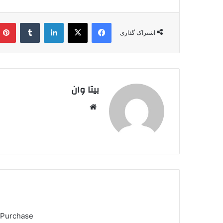
فیس بوک
X
لینکدین
‫تامبلر
اشتراک گذاری
بیتا وان
وبس
ایت
 Purchase