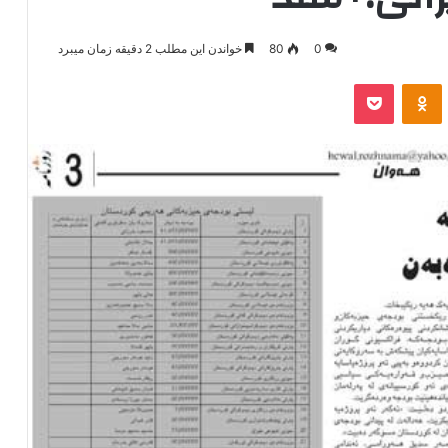
0
80
خواندن این مطلب 2 دقیقه زمان میبرد
‫VKonta
‫Odnoklassniki
پاکت