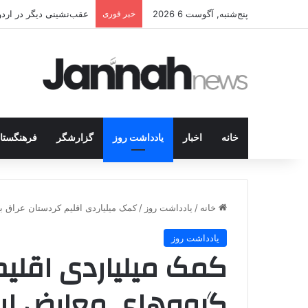
پنج‌شنبه, آگوست 6 2026
خبر فوری
عقب‌نشینی دیگر در اردوگاه پ.ک.ک/پژاک؛ YPJ د
خانه
اخبار
یادداشت روز
گزارشگر
فرهنگستا
خانه
/
یادداشت روز
/
کمک میلیاردی اقلیم کردستان عراق ب
یادداشت روز
کمک میلیاردی اقلیم
گروه‌های معارض ای