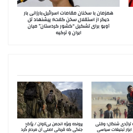
س
همزمان با سخنان مقامات اسرائیل،بارزانی بار
خ
دیگر از استقلال سخن گفت!؛ پیشنهاد تل
ن
آویو برای تشکیل “کشور کردستان” میان
ا
ایران و ترکیه
ن
م
ق
ا
م
ا
ت
ا
س
ر
ا
ئ
ی
ل
،
 تراژدی شنگال؛ وقتی
پرونده ویژه انجمن بی‌تاوان / پژاک؛
ب
ه ابزار تبلیغات سیاسی
جنگی که قربانی اصلی آن مردم کُرد
ا