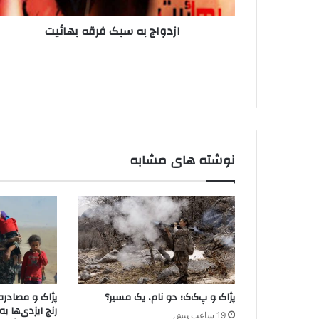
ر
س
د
ازدواج به سبک فرقه بهائیت
ب
ک
ک
ن
ف
ی
ر
د
ق
ه
ب
ه
ا
نوشته های مشابه
ئ
ی
ت
پژاک و پ‌ک‌ک؛ دو نام، یک مسیر؟
پژاک و مصادره
رنج ایزدی‌ها ب
19 ساعت پیش