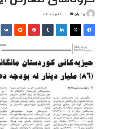
بیتا وان
ا
9 فوریه 2016
ر
فیس بوک
X
لینکدین
‫تامبلر
‫پین‌ترست
‫رددیت
kte
س
ا
ل
ا
ی
م
ی
ل