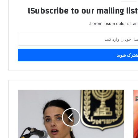
Subscribe to our mailing lis
Lorem ipsum dolor sit am
ه
م
ز
م
ا
ن
ب
ا