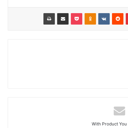
‫پین‌ترست
‫رددیت
‫VKontakte
‫Odnoklassniki
پاکت
اشتراک گذاری از طریق ایمیل
چاپ
With Product You