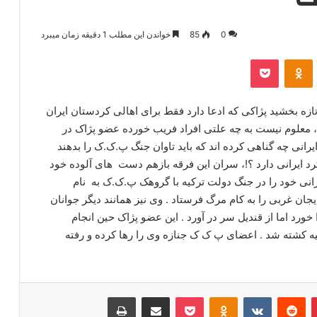
0
85
خواندن این مطلب 1 دقیقه زمان میبرد
‫VKonta
‫Odnoklassniki
پاکت
تازه بخشید پژاکی که ادعا دارد فقط برای اهالی کردستان ایران
 معلوم نیست به چه علتی افراد فریب خورده عضو پژاک در
رانی چه گناهی کرده اند که باید تاوان جنگ پ.ک.ک را بدهند
کرد ایرانی دارد ؟!، سران این فرقه بازهم دست های آلوده خود
رانی خود را در جنگ دولت ترکیه با گروهک پ.ک.ک به نام
 غربی را به کام مرگ فرستاد . وی نیز همانند دیگر جوانان
ورد اما از قندیل سر در آورد . این عضو پژاک حین انجام
 کشته شد . اعضای پ ک ک جنازه وی را رها کرده و رفته
‫پین‌ترست
‫رددیت
‫VKontakte
‫Odnoklassniki
پاکت
اشتراک گذاری از طریق ایمیل
چاپ