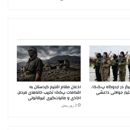
ی
پ
ژ
ا
ک
ب
ه
ش
ی
و
ه
ک
ا
م
ر در اردوگاه پ.ک.ک/
اذعان مقام اقلیم کردستان به
ل
YP در اختیار جولانی داعشی
اقدامات پ‌ک‌ک؛ تخریب خانه‌های مردم،
اً
اخاذی و مالیات‌گیری غیرقانونی
غ
2 روز پیش
ی
ر
ا
ن