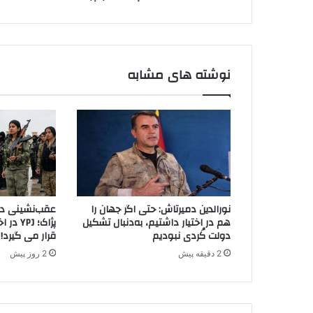
ل
ی
ی
د
ک
ر
د
نوشته های مشابه
س
ت
ا
ن
ا
ز
س
ی
ا
نورالدین دمیرتاش: حتی اگر جهان را
عقب‌نشینی دیگ
س
هم در اختیار داشتیم، به‌دنبال تشکیل
پژاک؛ J
ت
دولت کُردی نبودیم
قرار می گیرد!
ه
2 دقیقه پیش
2 روز پیش
ا
ی
پ
.