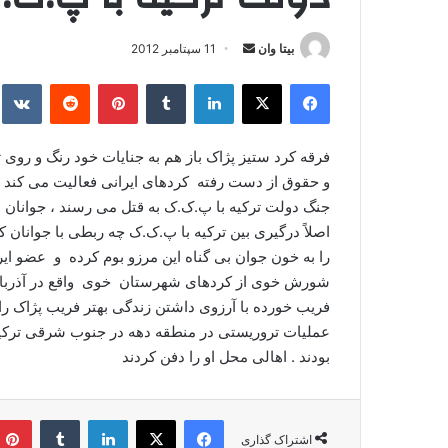
بیتا وان
ا
11 سپتامبر 2012
ر
فیس بوک
X
لینکدین
‫تامبلر
‫پین‌ترست
‫رددیت
kte
س
ا
ل
فرقه کرد ستیز پژاک باز هم به جنایات خود رنگ و روی 
ا
و حقوق از دست رفته کردهای ایرانی فعالیت می کند ،
ی
جنگ دولت ترکیه با پ.ک.ک به قتل می رسند ، جوانان ای
م
اصلاً درگیری بین ترکیه با پ.ک.ک چه ربطی با جوانان 
ی
را به خون جوان بی گناه این مرزو بوم کرده و عضو ای
ل
شورش خوی از کردهای شهرستان خوی واقع در آذربایجان
فریب خورده با آرزوی داشتن زندگی بهتر فریب پژاک را خ
عملیات تروریستی در منطقه دهه در جنوب شرقی ترکیه
بودند . اهالی محل او را دفن کردند
فیس بوک
X
لینکدین
‫تامبلر
اشتراک گذاری