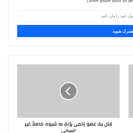
Lorem ipsum dolor sit am
ق
ت
ل
ی
ک
ع
ض
و
ز
قتل یک عضو زخمی پژاک به شیوه کاملاً غیر
خ
انسانی
م