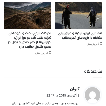
ا
ی
س
ا
گ
ن
ا
ت
ه
ر
م
ک
ر
همکاری ایران، ترکیه و عراق برای
تحرکات تازه پ.ک.ک و گروه‌های
ی
مقابله با گروه‌های تجزیه‌طلب
تجزیه طلب کُرد در مرز ایران؛
ی
ه
گزارش‌ها از حفر خندق و تونل در
و
و
2 روز پیش
محور قندیل حکایت دارد
ا
پ
ن
ک
3 روز پیش
ک
یک دیدگاه
گ
کیوان
ف
8 آگوست 2015 در 22:17
ت
تروریست های عوضی دارن جونای این کشور رو برای
: