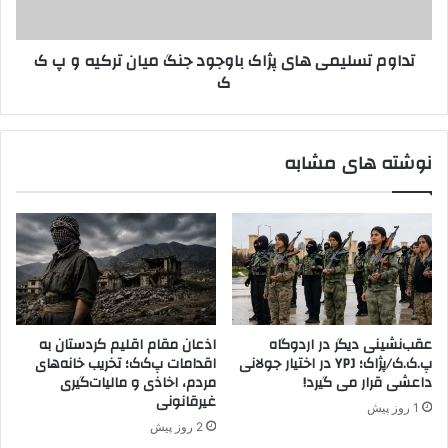
ر
ل
ک
ی
تداوم تسلیمی های پژاک باوجود جنگ میان ترکیه و پ ک
ر
م
ک
د
ی
س
ه
ت
ا
ا
ی
نوشته های مشابه
ن
پ
د
ژ
ر
ا
خ
ک
ص
ب
و
ا
ص
و
ح
ج
م
و
عقب‌نشینی دیگر در اردوگاه
اذعان مقام اقلیم کردستان به
ل
د
پ.ک.ک/پژاک؛ YPJ در اختیار جولانی
اقدامات پ‌ک‌ک؛ تخریب خانه‌های
ه
ج
داعشی قرار می گیرد!
مردم، اخاذی و مالیات‌گیری
ب
ن
غیرقانونی
1 روز پیش
ه
گ
2 روز پیش
پ
م