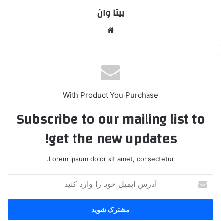
بیتا وان
وبس
ایت
With Product You Purchase
Subscribe to our mailing list to
get the new updates!
Lorem ipsum dolor sit amet, consectetur.
آ
د
ر
س
ا