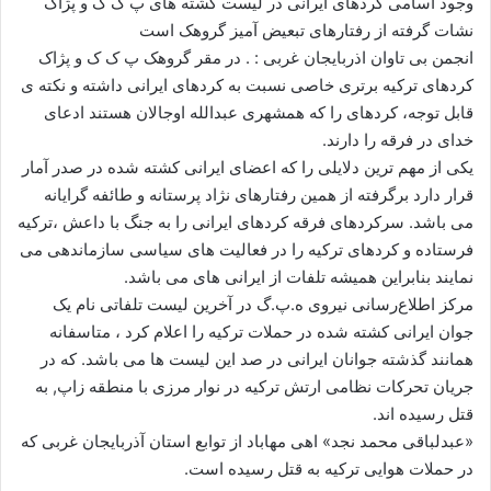
وجود اسامی کردهای ایرانی در لیست کشته های پ ک ک و پژاک
ا
نشات گرفته از رفتارهای تبعیض آمیز گروهک است
ی
انجمن بی تاوان اذربایجان غربی : . در مقر گروهک پ ک ک و پژاک
م
کردهای ترکیه برتری خاصی نسبت به کردهای ایرانی داشته و نکته ی
ی
قابل توجه، کردهای را که همشهری عبدالله اوجالان هستند ادعای
ل
خدای در فرقه را دارند.
یکی از مهم ترین دلایلی را که اعضای ایرانی کشته شده در صدر آمار
قرار دارد برگرفته از همین رفتارهای نژاد پرستانه و طائفه گرایانه
می باشد. سرکردهای فرقه کردهای ایرانی را به جنگ با داعش ،ترکیه
فرستاده و کردهای ترکیه را در فعالیت های سیاسی سازماندهی می
نمایند بنابراین همیشه تلفات از ایرانی های می باشد.
مرکز اطلاع‌رسانی نیروی ه.پ.گ در آخرین لیست تلفاتی نام یک
جوان ایرانی کشته شده در حملات ترکیه را اعلام کرد ، متاسفانه
همانند گذشته جوانان ایرانی در صد این لیست ها می باشد. که در
جریان تحرکات نظامی ارتش ترکیه در نوار مرزی با منطقه زاپ, به
قتل رسیده اند.
«عبدلباقی محمد نجد» اهی مهاباد از توابع استان آذربایجان غربی که
در حملات هوایی ترکیه به قتل رسیده است.