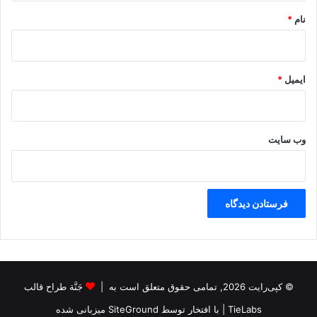
نام
*
ایمیل
*
وب‌ سایت
© کپی‌رایت 2026, تمامی حقوق متعلق است به |
جَنَّة طراح قالب
TieLabs
| با افتخار توسط
SiteGround
میزبانی شده