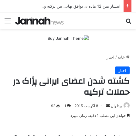
انتشار متن 12 ماده‌ای توافق نهایی بین ترکیه و پ.ک.ک
جستجو برای
منو
خانه
/
اخبار
اخبار
کشته شدن اعضای ایرانی پژاک در
حملات ترکیه
بیتا وان
ا
8 آگوست 2015
1
92
ر
خواندن این مطلب 1 دقیقه زمان میبرد
س
ا
ل