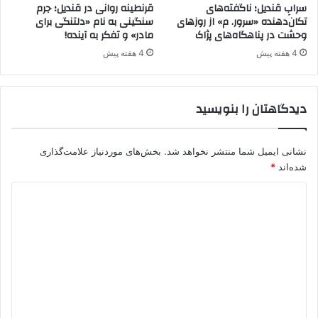
ا
ج
سرابِ قندیل؛ ناگفته‌های
قرنطینه روانی در قندیل؛ جرم
ن
ا
تکان‌دهنده «سرور. م» از روزهای
سنگینی به نام «دلتنگی برای
وحشت در پناهگاه‌های پژاک
مادر» و تفکر به آینده!
ی
ن
خ
4 هفته پیش
4 هفته پیش
و
د
ر
دیدگاهتان را بنویسید
ا
د
ر
نشانی ایمیل شما منتشر نخواهد شد.
بخش‌های موردنیاز علامت‌گذاری
ا
شده‌اند
*
ث
ر
د
س
ی
ی
ا
د
س
گ
ت
ه
ا
ا
ه
ی
پ