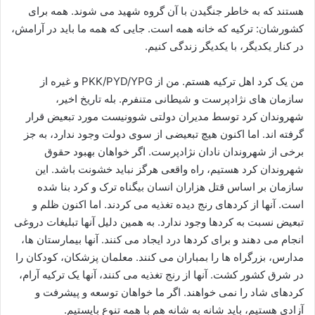
هستند که به خاطر جنگیدن با آن گروه شهید می شوند. همه برای
کشورشان: ترکیه که خانه همه است. جایی که همه ما باید در آرامش،
در کنار یکدیگر، با یکدیگر زندگی کنیم.
من یک کرد اهل ترکیه هستم. من از PKK/PYD/YPG و غیره از
سازمان های نژادپرست و شیطانی متنفرم. بله تاریخ اخیر،
شهروندان کرد توسط مدیران دولتی شوونیست مورد تبعیض قرار
گرفته اند. اما اکنون هیچ تبعیضی از سوی دولت وجود ندارد، به جز
برخی از شهروندان نادان نژادپرست. اگر خواهان بهبود حقوق
شهروندان کرد هستیم، راه واقعی هرگز نباید خشونت باشد. این
سازمان بر اساس قتل هزاران انسان بیگناه ترک و کرد بنا شده
است. آنها از کردهای رنج دیده تغذیه می کردند. اما اکنون ظلم و
تبعیض نسبت به کردها وجود ندارد. به همین دلیل آنها تبلیغات دروغی
انجام می دهند و برای کردها درد ایجاد می کنند. آنها بیمارستان ها،
مدارس، بزرگراه ها را بمباران می کنند. معلمان پزشکان، کودکان را
در شرق کشور کشت. آنها از رنج تغذیه می کنند، آنها یک ترکیه آرام،
کردهای شاد را نمی خواهند. اگر ما خواهان توسعه و پیشرفت و
آزادی هستیم، باید شانه به شانه هم با همه تنوع بایستیم.