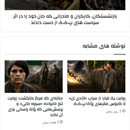
ه
گ
ا
ا
بازنشستگان، کارگران و مادرانی که جان خود را در اثر
ی
ن
سیاست های پ.ک.ک از دست دادند
و
،
ا
ک
ب
ا
س
ر
نوشته های مشابه
ت
گ
ه
ر
ب
ا
ه
ن
پ
و
.
م
ک
ا
.
د
ک
ر
روایت یک فرار؛ از سرابِ «آزادی زن»
جنازه‌ای که هرگز بازنگشت؛ روایت
و
ا
تا کابوسِ مقر‌های پژاک/پ.ک.ک
تلخ خانواده «سروه خانی» و
ب
ن
پرسش‌هایی که پژاک پاسخی برای
3 روز پیش
ا
ی
آن ندارد
ر
ک
2 هفته پیش
ز
ه