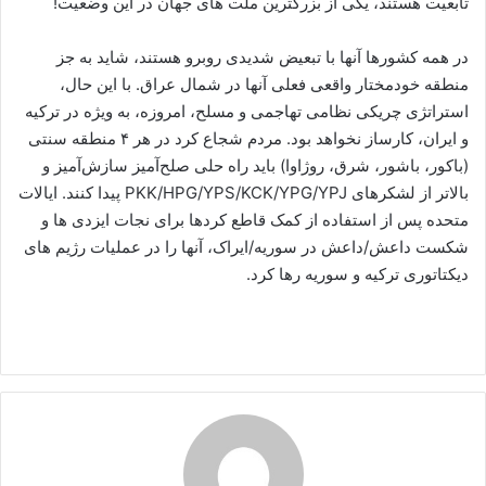
تابعیت هستند، یکی از بزرگترین ملت های جهان در این وضعیت!
در همه کشورها آنها با تبعیض شدیدی روبرو هستند، شاید به جز
منطقه خودمختار واقعی فعلی آنها در شمال عراق. با این حال،
استراتژی چریکی نظامی تهاجمی و مسلح، امروزه، به ویژه در ترکیه
و ایران، کارساز نخواهد بود. مردم شجاع کرد در هر ۴ منطقه سنتی
(باکور، باشور، شرق، روژاوا) باید راه حلی صلح‌آمیز سازش‌آمیز و
بالاتر از لشکرهای PKK/HPG/YPS/KCK/YPG/YPJ پیدا کنند. ایالات
متحده پس از استفاده از کمک قاطع کردها برای نجات ایزدی ها و
شکست داعش/داعش در سوریه/ایراک، آنها را در عملیات رژیم های
دیکتاتوری ترکیه و سوریه رها کرد.