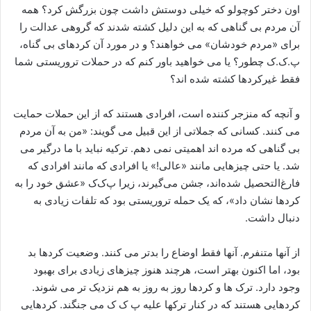
اون دختر کوچولو که خیلی دوستش داشت چون بزرگش کرد؟ همه
آن مردم بی گناهی که به این دلیل کشته شدند که گروهی عدالت را
برای «مردم خودشان» می خواهند؟ و در مورد آن کردهای بی گناه،
پ.ک.ک چطور؟ یا می خواهید باور کنم که در حملات تروریستی شما
فقط غیرکردها کشته شده اند؟
و آنچه که منزجر کننده است، افرادی هستند که از این حملات حمایت
می کنند. کسانی که جملاتی از این قبیل می گویند: «من به آن مردم
بی گناهی که مرده اند اهمیتی نمی دهم. ترکیه نباید با ما درگیر می
شد. یا حتی چیزهایی مانند «عالی!» یا افرادی که مانند افرادی که
فارغ‌التحصیل شده‌اند، جشن می‌گیرند، زیرا پ‌ک‌ک «عشق خود را به
کردها نشان داد»، که یک حمله تروریستی بود که تلفات زیادی به
دنبال داشت.
از آنها متنفرم. آنها فقط اوضاع را بدتر می کنند. وضعیت کردها بد
بود، اما اکنون بهتر است، هرچند هنوز چیزهای زیادی برای بهبود
وجود دارد. ترک ها و کردها روز به روز به هم نزدیک تر می شوند.
کردهایی هستند که در کنار ترکها علیه پ ک ک می جنگند. کردهایی