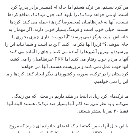
من کرد نیستم، من ترک هستم اما خاله ام (همسر برادر پدرم) کرد
است. او می خواهد پ.ک.ک را نابود کند. چون پ.ک.ک مدافع کردها
نیست، آنها به غیرنظامیان (مخصوصاً کردها) حمله می کنند. کردها
هستند. خیلی خوب است و فرهنگ بسیار خوبی دارند. اگر مهمان به
خانه اش بیاید، هرگز نمی پرسد: “آیا دوست داری چیزی بخوری یا
چای بنوشی؟” (زیرا آنها فکر می کنند “این بد است و شما نباید این را
بپرسید) و بهترین آشپزها را آماده می کنند و چای را آماده می کنند.
آنها با مردم خوب رفتار می کنند اما PKK غیرنظامیان را می کشد،
آنها خوب عمل نمی کنند و تروریست هستند. آنها می خواهند
کردستان را در ترکیه، سوریه و کشورهای دیگر ایجاد کنند. کردها و ما
این را نمی خواهیم.
ما ترک‌های کرد زیادی اینجا در هلند داریم در محلی که من زندگی
می‌کنم و به نظر می‌رسد اکثر آنها بسیار ضد پ‌ک‌ک هستند البته آنها
فقط ۲۰ نفر یا بیشتر هستند.
با این حال آنها به من گفته اند که اعضای خانواده ای دارند که مروج