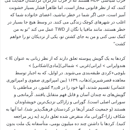
حزب سیاسی HDP هستند که از حزب کارگران کردستان حمایت می
کنند، که از نظر قانونی مجاز است، اما ظاهراً فشار بسیار خشونت
آمیز است، حتی اگر شما در خطر نباشید، اعضای خانواده شما که
اغلب در شهرهای کوچک زندگی می کنند. در وسط هیچ جا بسیار در
خطر هستند. مانند مافیا یا نگان از TWD عمل می کند “تو به من
کمک نمی کنی و من به جای کشتن تو، یکی از نزدیکان تو را خواهم
کشت”
کردها به یک گویش پیوسته تعلق دارند که از نظر زبانی به عنوان IE >
هندوایرانی > ایرانی/غربی > شمالی/[مادی/اشکانی] >
بلوچی+کردی طبقه‌بندی می‌شوند. در اوایل، که به اجبار توسط
معاهده قصرشیرین/ذهاب، ۱۶۳۹ (بین امپراتوری صفوی و امپراتوری
عثمانی) تقسیم شدند، آنها خود را در ۴٫٫٫۵ کشور، در مناطقی با
گویش‌های نه چندان آسان و قابل فهم متقابل یافتند. کُرمانجی و
سورانی اصلی است). گورانی و زازاکی نزدیک‌ترین خویشاوندان
هستند (و جمعیت کمتر آن‌ها در کردستان فرهنگ‌پذیر شد)، اما آنها به
شکاف زازا-گورانی ماد منقرض شده تعلق دارند (به زیر مراجعه
کنید). کردها با داشتن چند ده میلیون بومی، متأسفانه یک ملت بدون