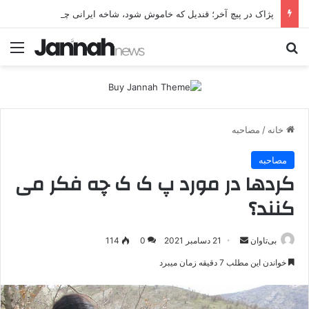
پژاک در پیچ آخر؛ قندیل که خاموش شود، شاخه ایرانی چه خواهد کرد؟
جستجو برای
منو
خانه
/
مصاحبه
مصاحبه
کردها در مورد پ ک ک چه فکر می
کنند؟
بی‌تاوان
ا
21 دسامبر 2021
0
114
ر
خواندن این مطلب 7 دقیقه زمان میبرد
س
ا
ل