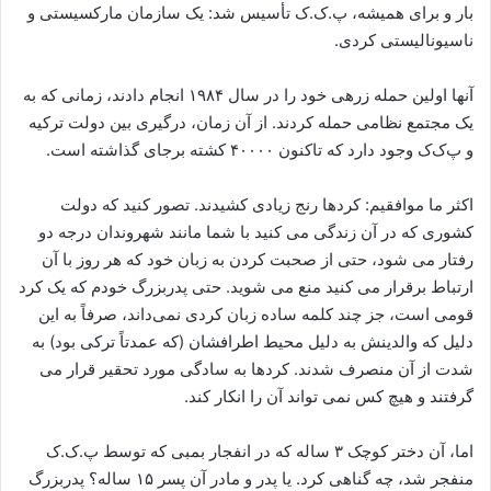
بار و برای همیشه، پ.ک.ک تأسیس شد: یک سازمان مارکسیستی و
ناسیونالیستی کردی.
آنها اولین حمله زرهی خود را در سال ۱۹۸۴ انجام دادند، زمانی که به
یک مجتمع نظامی حمله کردند. از آن زمان، درگیری بین دولت ترکیه
و پ‌ک‌ک وجود دارد که تاکنون ۴۰۰۰۰ کشته برجای گذاشته است.
اکثر ما موافقیم: کردها رنج زیادی کشیدند. تصور کنید که دولت
کشوری که در آن زندگی می کنید با شما مانند شهروندان درجه دو
رفتار می شود، حتی از صحبت کردن به زبان خود که هر روز با آن
ارتباط برقرار می کنید منع می شوید. حتی پدربزرگ خودم که یک کرد
قومی است، جز چند کلمه ساده زبان کردی نمی‌داند، صرفاً به این
دلیل که والدینش به دلیل محیط اطرافشان (که عمدتاً ترکی بود) به
شدت از آن منصرف شدند. کردها به سادگی مورد تحقیر قرار می
گرفتند و هیچ کس نمی تواند آن را انکار کند.
اما، آن دختر کوچک ۳ ساله که در انفجار بمبی که توسط پ.ک.ک
منفجر شد، چه گناهی کرد. یا پدر و مادر آن پسر ۱۵ ساله؟ پدربزرگ