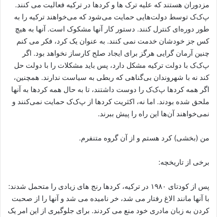
مزدوران هستند که علیه ترک ها و کردها در ترکیه فعالیت می کنند.
پ‌ک‌ک توسط دولت‌هایی حمایت می‌شود که می‌خواهند ترکیه را به
طور دوره‌ای کنترل کنند. دستور کار آنها مشکوک است. آنها به هیچ
کس جز خودشان خدمت نمی کنند. به عنوان یک کرد، فکر می کنم
چنین آرمان گرایی هرگز برای ایجاد صلح کارساز نخواهد بود. اگر
پ‌ک‌ک با دولت ترکیه مشکل دارد، پس باید مشکلات را با دولت حل
کند نه با شهروندان بی‌گناهی که ربطی به سیاست ندارند. همچنین،
اگر همه کردها پ‌ک‌ک را دوست داشتند، تا به حال همه کردها به آنها
ملحق شده بودند. اما نه، اکثریت کردها از پ‌ک‌ک حمایت نمی‌کنند و
نمی‌خواهند آن‌ها این راه را پیش ببرند.
من (بخشی) کرد هستم و از آن گروه متنفرم.
برخی از تاریخچه:
پس از کودتای ۱۹۸۰ در ترکیه، کردها رنج های زیادی را متحمل شدند:
با آنها مانند الاغ رفتار می شد، خر نامیده می شد و آنها را از صحبت
کردن به زبان مادری خود منع می کردند. برای جلوگیری از این امر یک