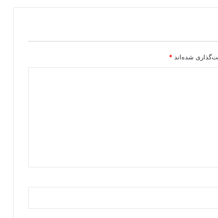
ی
س
ت
د
و
گ
ت‌گذاری شده‌اند
*
ا
ن
ه
س
ر
ا
ن
«
پ
ژ
ا
ک
»