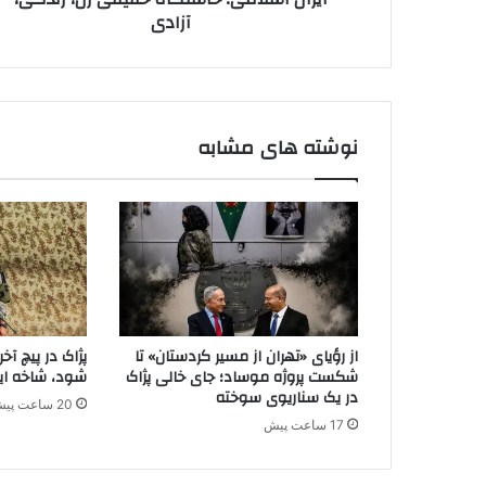
ک
آزادی
ی
ن
؛
ی
خ
د
ا
س
ت
نوشته های مشابه
گ
ا
ه
ح
ق
ی
ق
ی
ز
از رؤیای «تهران از مسیر کردستان» تا
پژاک در پیچ آ
ن
شکست پروژه موساد؛ جای خالی پژاک
شود، شاخه ایر
،
در یک سناریوی سوخته
20 ساعت پیش
ز
17 ساعت پیش
ن
د
گ