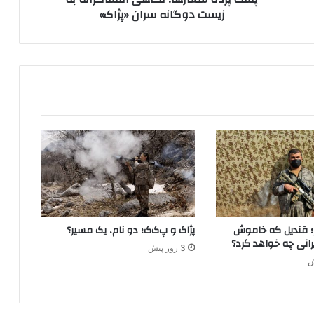
زیست دوگانه سران «پژاک»
ر
ه
ا
؛
ن
گ
ا
ه
ی
ا
ف
ش
ا
گ
ر
خر؛ قندیل که خاموش
پژاک و پ‌ک‌ک؛ دو نام، یک مسیر؟
ا
انی چه خواهد کرد؟
ن
3 روز پیش
ه
ب
ه
ز