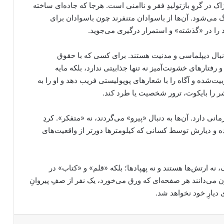
ک در گروِ بازتولیدِ فقر و ناامنی است. هرجا که جاده‌ای ساخته
نگ می‌شود. آن‌ها از باسوادان متنفرند چون باسوادان برای
 را در «گذشته» و استمرار درگیری می‌جوید.
 دنبال دیپلماسی و مدنیت هستند. برای کسی که با حقوق
فتارهای خشونت‌آمیز نه تنها جذابیتی ندارد، بلکه مایه
ت‌شده و آگاه را با شعارهای پوپولیستی فریب دهد و او را به
ر را بایکوت، ترور شخصیت یا طرد کند.
انی دارد. آن‌ها به دنبال «پیرو» می‌گردند، نه «متفکر». کردِ
ه و دیارش توسط کسانی که کیلومترها دورتر از واقعیت‌های
 نه ارتش‌ها هستند و نه پهپادها؛ بلکه «قلم» و «کتاب» در
 می‌دانند هر صفحه‌ای که ورق می‌خورد، یک نفر از صفِ پیروانِ
ی دیارِ خود نخواهد شد.