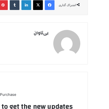
فیس بوک
X
لینکدین
‫تامبلر
اشتراک گذاری
بی‌تاوان
 Purchase
t to get the new updates!