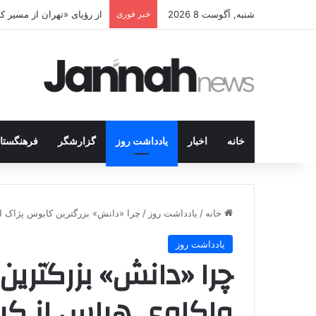
شنبه, آگوست 8 2026
خبر فوری
پژاک در پیچ آخر؛ قندیل ک
خانه
اخبار
یادداشت روز
گزارشگر
فرهنگستا
خانه
/
یادداشت روز
/
چرا «دانش» بزرگترین کابوس پژاک ا
یادداشت روز
چرا «دانش» بزرگتری
واکاوی هراس از کرد