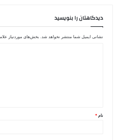
ی
،
دیدگاهتان را بنویسید
آ
ز
ا
د
نشانی ایمیل شما منتشر نخواهد شد.
بخش‌های موردنیاز علام
ی
د
ی
د
گ
ا
ه
*
نام
*