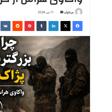
بی‌تاوان
ا
11 می 2026
ر
فیس بوک
X
لینکدین
‫تامبلر
‫پین‌ترست
‫رددیت
kte
س
ا
ل
ا
ی
م
ی
ل