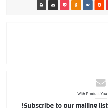
‫پین‌ترست
‫رددیت
‫VKontakte
‫Odnoklassniki
پاکت
اشتراک گذاری از طریق ایمیل
چاپ
With Product You
Subscribe to our mailing lis