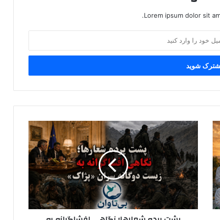
Lorem ipsum dolor sit am
پ
ش
ت
پ
ر
د
ه
ش
ع
پشت پرده شعارها؛ نگاهی افشاگرانه به
ا