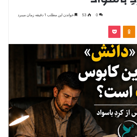
0
53
خواندن این مطلب 1 دقیقه زمان میبرد
‫VKonta
‫Odnoklassniki
پاکت