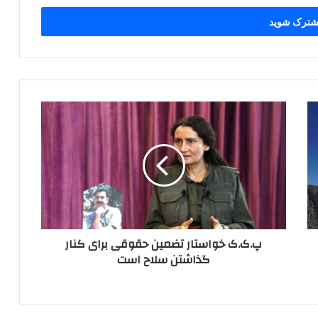
پ
.
ک
.
ک
خ
و
ا
س
پ.ک.ک خواستار تضمین حقوقی برای کنار
ت
گذاشتن سلاح است
ا
ر
ت
ض
م