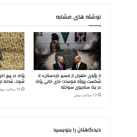
د
ن
نوشته های مشابه
ا
و
ج
ا
ل
ا
ن
ب
ر
از رؤیای «تهران از مسیر کردستان» تا
پژاک در پیچ آ
ا
شکست پروژه موساد؛ جای خالی پژاک
شود، شاخه ایر
ی
در یک سناریوی سوخته
15 ساعت پیش
ن
13 ساعت پیش
ج
ا
ت
خ
و
دیدگاهتان را بنویسید
د
ش