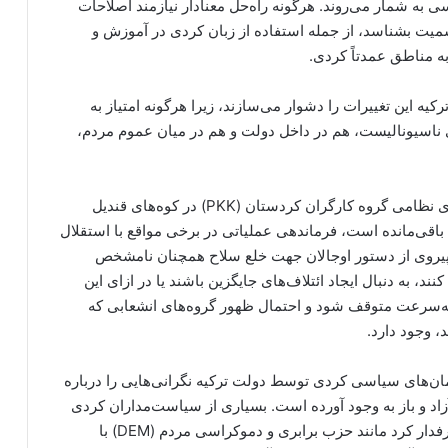
 شمار می‌روند. هرگونه راه‌حل معنادار نیازمند اصلاحات
میت بشناسد، از جمله استفاده از زبان کردی در آموزش و
 مناطق عمدتاً کردی.
یه این تغییرات را دشوار می‌سازند، زیرا هرگونه امتیاز به
 ناسیونالیست، هم در داخل دولت و هم در میان عموم مردم،
مسئله بزرگ دیگر، تاثیر واقعی عبدالله اوجالان بر رهبری نظامی گروه کارگران کردستان (PKK) در کوه‌های قندیل
باقی‌مانده است، فرماندهی عملیاتی در برخی مواقع با استقلال
پیروی از دستور اوجالان جهت خلع سلاح همچنان نامشخص
د، به دنبال ایجاد ائتلاف‌های جایگزین باشند یا در ازای این
ند به‌سرعت متوقف شود و احتمال ظهور گروه‌های انشعابی که
، وجود دارد.
ن‌های سیاسی کردی توسط دولت ترکیه نگرانی‌هایی را درباره
د و باز به وجود آورده است. بسیاری از سیاست‌مداران کردی
به اتهام ارتباط با تروریسم در زندان هستند و احزاب طرفدار کرد مانند حزب برابری و دموکراسی مردم (DEM) با