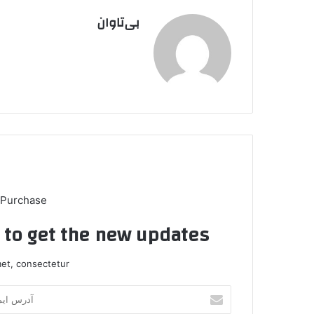
بی‌تاوان
 Purchase
t to get the new updates!
et, consectetur.
آ
د