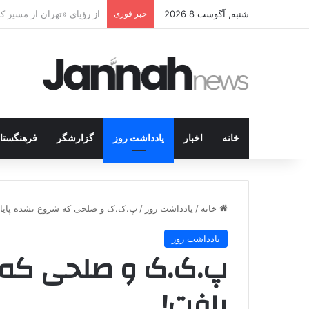
شنبه, آگوست 8 2026
خبر فوری
پژاک در پیچ آخر؛ قندیل ک
خانه
اخبار
یادداشت روز
گزارشگر
فرهنگستا
خانه
/
یادداشت روز
/
پ.ک.ک و صلحی که شروع نشده پایان
یادداشت روز
پ.ک.ک و صلحی که ش
یافت!