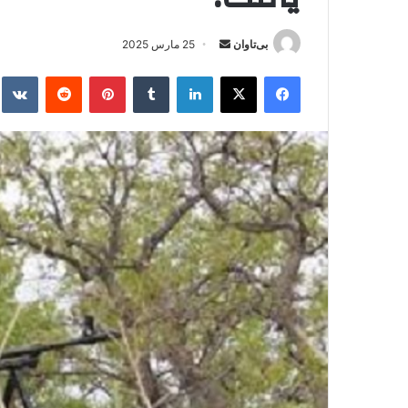
بی‌تاوان
ا
25 مارس 2025
ر
فیس بوک
X
لینکدین
‫تامبلر
‫پین‌ترست
‫رددیت
kte
س
ا
ل
ا
ی
م
ی
ل