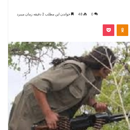
0
48
خواندن این مطلب 2 دقیقه زمان میبرد
‫VKonta
‫Odnoklassniki
پاکت