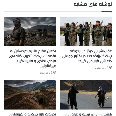
نوشته های مشابه
ﻣ
و
ﻄ
د
ﺎ
ک
ﻟ
ا
ﻌ
ن
ﻪ
ﻣ
ﻮ
ر
عقب‌نشینی دیگر در اردوگاه
اذعان مقام اقلیم کردستان به
د
پ.ک.ک/پژاک؛ YPJ در اختیار جولانی
اقدامات پ‌ک‌ک؛ تخریب خانه‌های
ی
داعشی قرار می گیرد!
مردم، اخاذی و مالیات‌گیری
گ
غیرقانونی
1 روز پیش
ر
2 روز پیش
و
ه
ت
ر
و
ر
ی
س
همکاری ایران، ترکیه و عراق برای
تحرکات تازه پ.ک.ک و گروه‌های