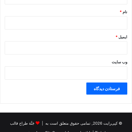
م
*
ی
نام
*
ایمیل
*
وب‌ سایت
© کپی‌رایت 2026, تمامی حقوق متعلق است به |
جَنَّة طراح قالب