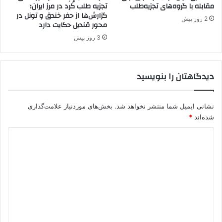
مقابله با گروه‌های تجزیه‌طلب
تجزیه طلب کُرد در مرز ایران؛
ت
گزارش‌ها از حفر خندق و تونل در
ی
2 روز پیش
محور قندیل حکایت دارد
پ
.
3 روز پیش
ک
.
ک
دیدگاهتان را بنویسید
(
۱
)
نشانی ایمیل شما منتشر نخواهد شد.
بخش‌های موردنیاز علامت‌گذاری
/
شده‌اند
*
م
ح
د
م
ی
د
ع
د
ل
گ
ی
ق
ا
ا
ه
س