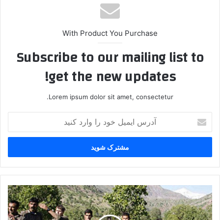
With Product You Purchase
Subscribe to our mailing list to
get the new updates!
Lorem ipsum dolor sit amet, consectetur.
آ
د
ر
س
ا
ی
م
ی
ﺗ
ل
ﺮ
خ
و