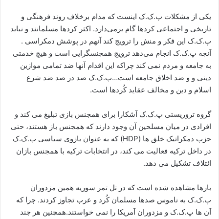
یکی از مشکلات پ.ک.ک اینست که مدام برخلاف روند فرهنگی و
تاریخی و اجتماعی کردها گام برمی‌دارد. اکثر کردها مسلمانند و نباید
پ.ک.ک این فکر و منش را ترویج کند آنهم در پوشش دمکراسی .
آنچه پ.ک.ک انجام می‌دهد ترویج همجنسگرایی است و هیچ خدمتی
به جامعه و مردم نمی کند چراکه این اقدام آنها ضد تمامی موازین
دینی و و ضد اخلاق جامعه است…پ.ک.ک صد در صد ضد شرع
اسلام و دین و مخالف عقاید کُردها است.
گروه تروریستی پ.ک.ک آشکارا برای همجنس بازی تبلیغ می کند و
افرادی در میان مسلحین آن وجود دارند که همجنس باز هستند، حتی
حزب دمکراتیک خلق ها (HDP) که به عنوان بازوی سیاسی پ.ک.ک
در داخل ترکیه فعالیت می کند، در انتخابات ترکیه با همجنس بازان
ائتلاف تشکیل می دهد.
بارها مشاهده شده است که در تل تمر سوریه همین مزدوران
پ.ک.ک به ناموس صدها مسلمان کُرد و عرب تجاوز کردند. چرا که
آن ها پ.ک.ک و مزدوران آمریکا را نمی خواستند.همچنین هر چند