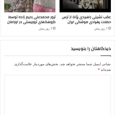
د
د
ر
عقب نشینی راهبردی پژاک از ترس
ترور محمدعلی رحیم زاده توسط
ق
حملات پهپادی موشکی ایران
گروهک‌های تروریستی در اورامان
ا
1 روز پیش
1 روز پیش
م
ی
ش
دیدگاهتان را بنویسید
ل
و
ی
س
نشانی ایمیل شما منتشر نخواهد شد.
بخش‌های موردنیاز علامت‌گذاری
و
شده‌اند
*
ر
د
ی
ه
ی
ا
د
د
ا
گ
م
ا
ه