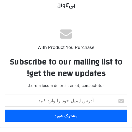
بی‌تاوان
With Product You Purchase
Subscribe to our mailing list to
get the new updates!
Lorem ipsum dolor sit amet, consectetur.
آ
د
ر
س
ا
ی