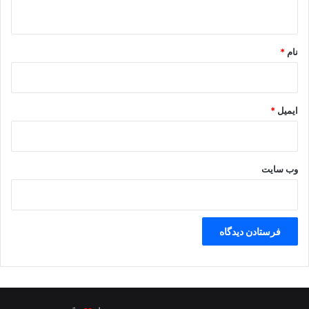
ه
د
ا
*
ر
د
نام
*
ایمیل
*
وب‌ سایت