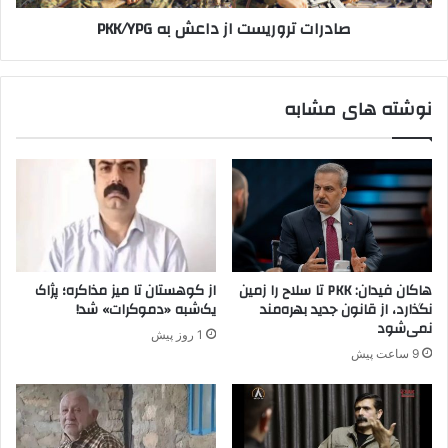
ش
و
صادرات تروریست از داعش به PKK/YPG
ا
ر
ن
ی
ت
س
و
ت
نوشته های مشابه
س
ا
ط
ز
پ
د
.
ا
ک
ع
.
ش
ک
ب
ر
ه
ب
P
هاکان فیدان: PKK تا سلاح را زمین
از کوهستان تا میز مذاکره؛ پژاک
و
K
نگذارد، از قانون جدید بهره‌مند
یک‌شبه «دموکرات» شد!
د
K
نمی‌شود
1 روز پیش
ه
/
9 ساعت پیش
ش
Y
د
P
ه
G
ا
ن