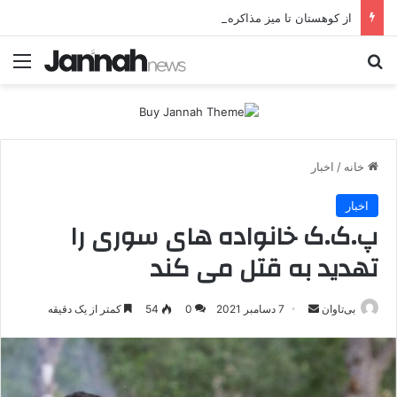
از کوهستان تا میز مذاکره؛ پژاک یک‌شبه «دموکرات» شد!
جستجو برای
منو
خانه
/
اخبار
اخبار
پ.ک.ک خانواده های سوری را
تهدید به قتل می کند
بی‌تاوان
ا
7 دسامبر 2021
0
54
کمتر از یک دقیقه
ر
س
ا
ل