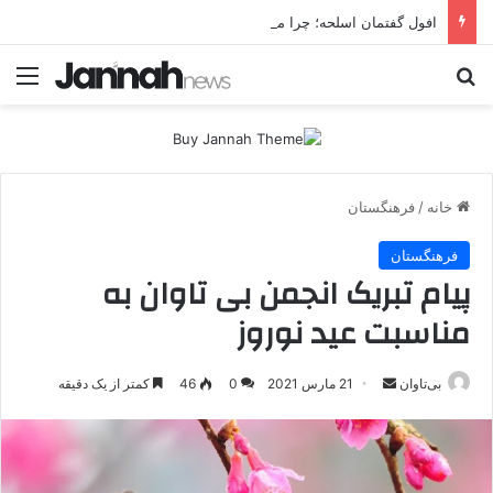
افول گفتمان اسلحه؛ چرا مبارزه مسلحانه در میان کردها اعتبار گذشته را ندارد؟
جستجو برای
منو
خانه
/
فرهنگستان
فرهنگستان
پیام تبریک انجمن بی تاوان به
مناسبت عید نوروز
بی‌تاوان
ا
21 مارس 2021
0
46
کمتر از یک دقیقه
ر
س
ا
ل