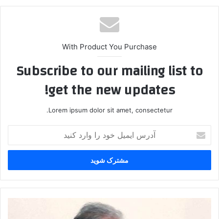
With Product You Purchase
Subscribe to our mailing list to
get the new updates!
Lorem ipsum dolor sit amet, consectetur.
آ
د
ر
س
ا
ی
م
ی
ت
ل
ک