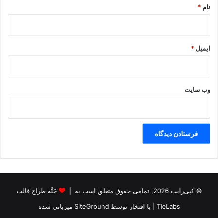
م
نام
*
و
م
ی
ب
ایمیل
*
و
ر
س
ا
وب‌ سایت
© کپی‌رایت 2026, تمامی حقوق متعلق است به |
جَنَّة طراح قالب
TieLabs
| با افتخار توسط
SiteGround
میزبانی شده