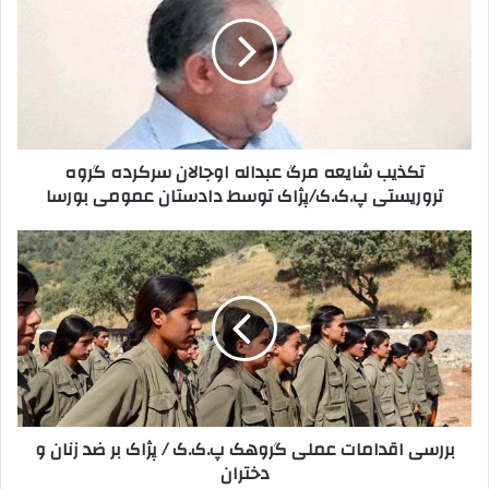
خ
ذ
و
ی
د
ب
ر
ش
ا
ا
و
ی
ا
ع
تکذیب شایعه مرگ عبداله اوجالان سرکرده گروه
ر
ه
تروریستی پ.ک.ک/پژاک توسط دادستان عمومی بورسا
د
م
ک
ر
ن
گ
ب
ی
ع
ر
د
ب
ر
د
س
ا
ی
ل
ا
ه
ق
ا
د
و
ا
بررسی اقدامات عملی گروهک پ.ک.ک / پژاک بر ضد زنان و
ج
م
دختران
ا
ا