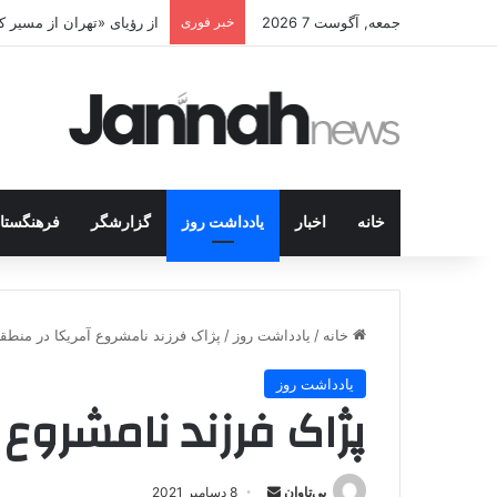
جمعه, آگوست 7 2026
خبر فوری
پژاک در پیچ آخر؛ قندیل ک
خانه
اخبار
یادداشت روز
گزارشگر
فرهنگستا
خانه
/
یادداشت روز
/
پژاک فرزند نامشروع آمریکا در منطق
یادداشت روز
پژاک فرزند نامشروع 
بی‌تاوان
ا
8 دسامبر 2021