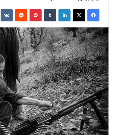
ر
فیس بوک
X
لینکدین
‫تامبلر
‫پین‌ترست
‫رددیت
kte
س
ا
ل
ا
ی
م
ی
ل