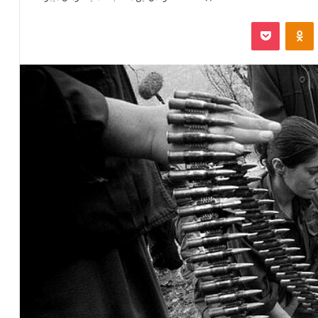
‫VKonta
‫Odnoklassniki
پاکت