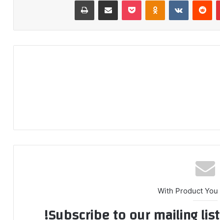
‫پین‌ترست
‫رددیت
‫VKontakte
‫Odnoklassniki
پاکت
اشتراک گذاری از طریق ایمیل
چاپ
With Product You
Subscribe to our mailing lis