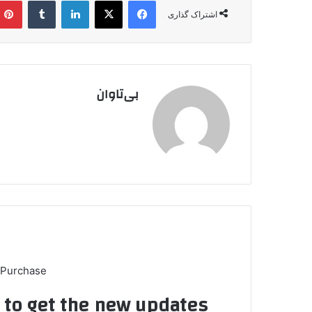
فیس بوک
X
لینکدین
‫تامبلر
اشتراک گذاری
بی‌تاوان
 Purchase
t to get the new updates!