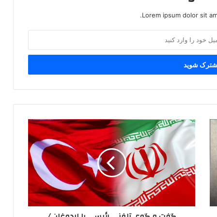
Lorem ipsum dolor sit am
گ
ف
ت
و
گ
و
ی
ت
ل
گفت و گوی تلفنی رئیسی با اردوغان /
ف