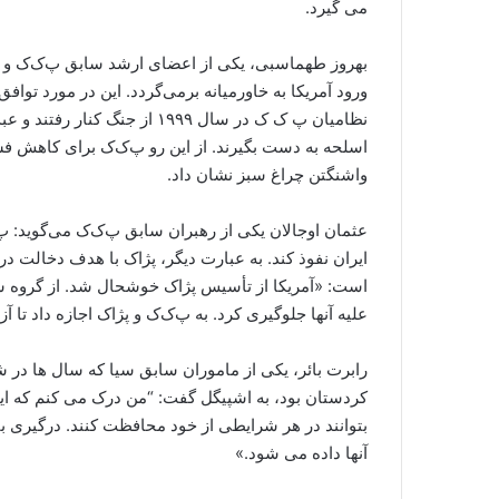
می گیرد.
بهروز طهماسبی، یکی از اعضای ارشد سابق پ‌ک‌ک و س
ورود آمریکا به خاورمیانه برمی‌گردد. این در مورد تو
نظامیان پ ک ک در سال ۱۹۹۹ از جن
اسلحه به دست بگیرند. از این رو پ‌ک‌ک برای کاهش فشار
واشنگتن چراغ سبز نشان داد.
عثمان اوجالان یکی از رهبران سابق پ‌ک‌ک می‌گوید: 
ایران نفوذ کند. به عبارت دیگر، پژاک با هدف دخالت در
است: «آمریکا از تأسیس پژاک خوشحال شد. از گروه ش
علیه آنها جلوگیری کرد. به پ‌ک‌ک و پژاک اجازه داد تا آز
رابرت بائر، یکی از ماموران سابق سیا که سال ها در
کردستان بود، به اشپیگل گفت: “من درک می کنم که ایالا
بتوانند در هر شرایطی از خود محافظت کنند. درگیری با 
آنها داده می شود.»