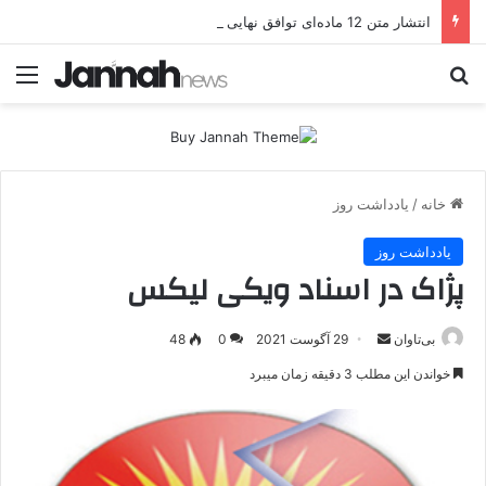
انتشار متن 12 ماده‌ای توافق نهایی بین ترکیه و پ.ک.ک
جستجو برای
منو
خانه
/
یادداشت روز
یادداشت روز
پژاک در اسناد ویکی لیکس
بی‌تاوان
ا
29 آگوست 2021
0
48
ر
خواندن این مطلب 3 دقیقه زمان میبرد
س
ا
ل
ا