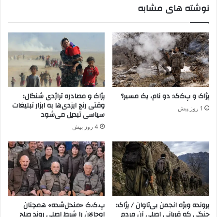
نوشته های مشابه
ی
ر
ا
ح
م
م
ن
ل
ی
ه
ت
م
ی
س
ت
ل
ر
ح
پژاک و پ‌ک‌ک؛ دو نام، یک مسیر؟
پژاک و مصادره تراژدی شنگال؛
ک
ا
وقتی رنج ایزدی‌ها به ابزار تبلیغات
1 روز پیش
ی
ن
سیاسی تبدیل می‌شود
ه
ه
4 روز پیش
ش
د
د
ر
ن
م
د
ه
ا
ب
ا
د
پرونده ویژه انجمن بی‌تاوان / پژاک؛
پ.ک.ک «منحل‌شده» همچنان
جنگی که قربانی اصلی آن مردم
اوجالان را شرط اصلی روند صلح