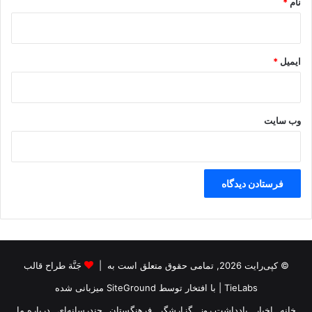
نام
*
ایمیل
*
وب‌ سایت
© کپی‌رایت 2026, تمامی حقوق متعلق است به |
جَنَّة طراح قالب
TieLabs
| با افتخار توسط
SiteGround
میزبانی شده
خانه
اخبار
یادداشت روز
گزارشگر
فرهنگستان
چندرسانه‌ای
درباره ما