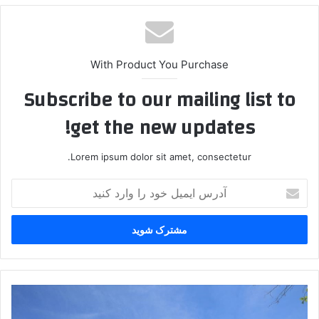
With Product You Purchase
Subscribe to our mailing list to
get the new updates!
Lorem ipsum dolor sit amet, consectetur.
آ
د
ر
س
ا
ی
م
ی
۴
ل
ت