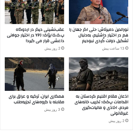
و
ی
ت
پ
ح
ە
ل
ژ
ی
ا
نورالدین دمیرتاش: حتی اگر جهان را
عقب‌نشینی دیگر در اردوگاه
ل
ک
هم در اختیار داشتیم، به‌دنبال
پ.ک.ک/پژاک؛ YPJ در اختیار جولانی
س
ل
تشکیل دولت کُردی نبودیم
داعشی قرار می گیرد!
ا
ە
13 ساعت پیش
2 روز پیش
ز
ب
م
ا
ا
ر
ن
ە
ت
ی
ر
پ
و
ە
ر
ی
اذعان مقام اقلیم کردستان به
همکاری ایران، ترکیه و عراق برای
ی
اقدامات پ‌ک‌ک؛ تخریب خانه‌های
مقابله با گروه‌های تجزیه‌طلب
و
مردم، اخاذی و مالیات‌گیری
س
ە
3 روز پیش
غیرقانونی
ت
ن
ی
د
2 روز پیش
پ
ی
.
ن