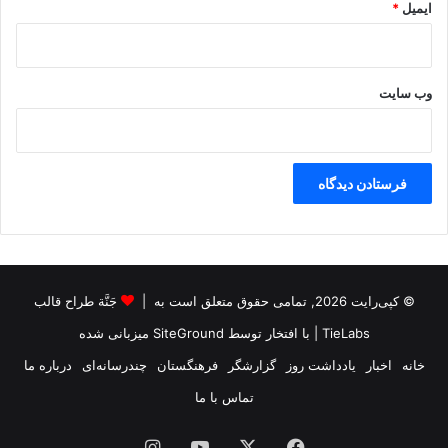
ایمیل
*
پ
د
ا
ل
وب‌ سایت
ە
د
ا
د
گ
ا
ی
ت
و
ر
© کپی‌رایت 2026, تمامی حقوق متعلق است به |
جَنَّة طراح قالب
ک
ی
TieLabs
| با افتخار توسط
SiteGround
میزبانی شده
ا
خانه
اخبار
یادداشت روز
گزارشگر
فرهنگستان
چندرسانه‌ای
درباره ما
تماس با ما
فیس
X
یوتیوب
اینستاگرام