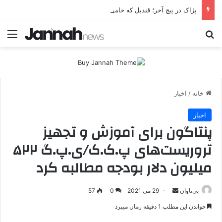
پژاک در پیچ آخر؛ قندیل که خاموش شود، شاخه ایرانی چه خواهد کرد؟
جستجو برای
منو
خانه
/
اخبار
اخبار
پنتاگون برای آموزش و تجهیز
تروریست‌های پ.ک.ک/ی.پ.گ ۵۲۲
میلیون دلار بودجه مطالبه کرد
بی‌تاوان
ا
29 می 2021
0
57
ر
خواندن این مطلب 1 دقیقه زمان میبرد
س