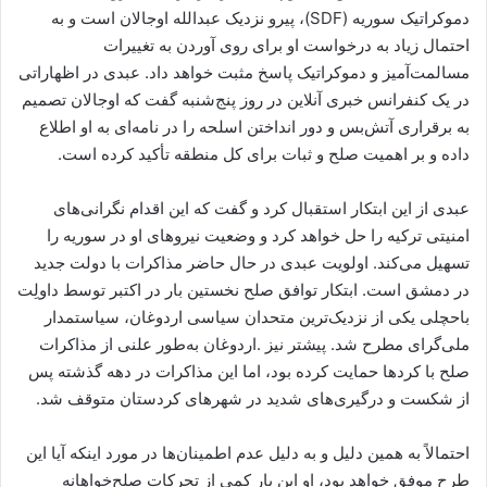
دموکراتیک سوریه (SDF)، پیرو نزدیک عبدالله اوجالان است و به
احتمال زیاد به درخواست او برای روی آوردن به تغییرات
مسالمت‌آمیز و دموکراتیک پاسخ مثبت خواهد داد. عبدی در اظهاراتی
در یک کنفرانس خبری آنلاین در روز پنج‌شنبه گفت که اوجالان تصمیم
به برقراری آتش‌بس و دور انداختن اسلحه را در نامه‌ای به او اطلاع
داده و بر اهمیت صلح و ثبات برای کل منطقه تأکید کرده است.
عبدی از این ابتکار استقبال کرد و گفت که این اقدام نگرانی‌های
امنیتی ترکیه را حل خواهد کرد و وضعیت نیروهای او در سوریه را
تسهیل می‌کند. اولویت عبدی در حال حاضر مذاکرات با دولت جدید
در دمشق است. ابتکار توافق صلح نخستین بار در اکتبر توسط داولِت
باحچلی یکی از نزدیک‌ترین متحدان سیاسی اردوغان، سیاستمدار
ملی‌گرای مطرح شد. پیشتر نیز .اردوغان به‌طور علنی از مذاکرات
صلح با کردها حمایت کرده بود، اما این مذاکرات در دهه گذشته پس
از شکست و درگیری‌های شدید در شهرهای کردستان متوقف شد.
احتمالاً به همین دلیل و به دلیل عدم اطمینان‌ها در مورد اینکه آیا این
طرح موفق خواهد بود، او این بار کمی از تحرکات صلح‌خواهانه