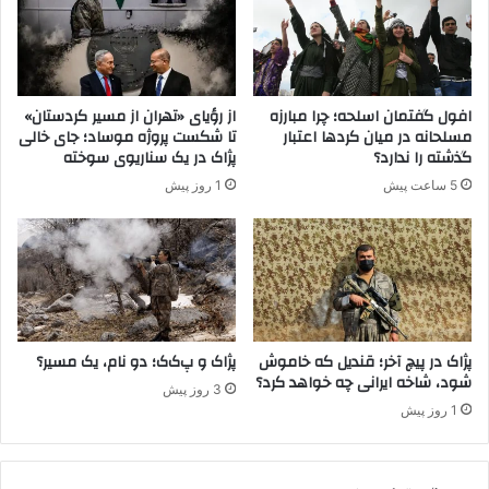
ل
ت
ف
ی
ر
پ
ه
.
ن
ک
افول گفتمان اسلحه؛ چرا مبارزه
از رؤیای «تهران از مسیر کردستان»
گ
.
مسلحانه در میان کردها اعتبار
تا شکست پروژه موساد؛ جای خالی
ا
ک
گذشته را ندارد؟
پژاک در یک سناریوی سوخته
ی
ق
5 ساعت پیش
1 روز پیش
ث
ر
ا
ا
ر
ر
و
ا
ش
س
ه
ت
ا
ت
د
ح
پژاک در پیچ آخر؛ قندیل که خاموش
پژاک و پ‌ک‌ک؛ دو نام، یک مسیر؟
ت
شود، شاخه ایرانی چه خواهد کرد؟
ت
3 روز پیش
ب
ن
1 روز پیش
ه
ظ
ن
ا
س
ر