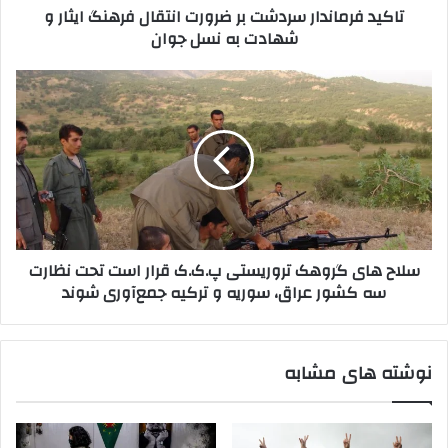
تاکید فرماندار سردشت بر ضرورت انتقال فرهنگ ایثار و
ر
ن
شهادت به نسل جوان
د
د
ک
ا
ن
ر
س
ی
س
ل
د
ر
ا
د
ح
ش
ه
ت
ا
ب
ی
ر
گ
ض
ر
سلاح های گروهک تروریستی پ.ک.ک قرار است تحت نظارت
ر
و
سه کشور عراق، سوریه و ترکیه جمع‌آوری شوند
و
ه
ر
ک
ت
ت
ا
ر
نوشته های مشابه
ن
و
ت
ر
ق
ی
ا
س