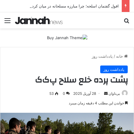
افول گفتمان اسلحه؛ چرا مبارزه مسلحانه در میان کردها اعتبار گذشته را ندارد؟
جستجو برای
منو
خانه
/
یادداشت روز
یادداشت روز
پشت پرده خلع سلاح پ‌ک‌ک
بی‌تاوان
ا
28 آوریل 2025
0
53
ر
خواندن این مطلب 4 دقیقه زمان میبرد
س
ا
ل
ا