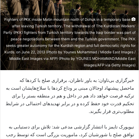
ی
م
ی
Fighters of PKK inside Matin mountain north of Dohuk in a temporary base
ل
after leaving Turkish territory. The withdrawal of The Kurdistan Workers'
Party (PKK) fighters from Turkish territory towards the Iraqi border was part of
peace negotiations between them and the Turkish government. The PKK
seeks greater autonomy for the Kurdish region and full democratic rights for
Kurds. on June 22, 2013 (Photo by Younes Mohammad / Middle East Images /
Middle East Images via AFP) (Photo by YOUNES MOHAMMAD/Middle East
Images/AFP via Getty Images)
خبرگزاری بی‌تاوان: به باور ناظران، برقراری صلح با کردها که
ماحصل پیشنهاد اوجالان مبنی بر وداع کردها با سلاح‌هایشان است به
ترکیه فرصت خواهد داد هم در داخل و هم در منطقه بستر را برای
تحکیم قدرت خود حفظ کرده و در برابر تهدیدهای احتمالی در شرایط
مطلوب‌تری قرار بگیرند.
نیویورک تایمز با انتشار گزارشی مدعی شد: تلاش برای دستیابی به
توافق صلح با شورشیان کرد، ماموریت بزرگی است که توسط رجب