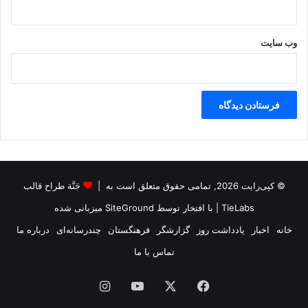
ه
ج
م
وب‌ سایت
ع‌
آ
و
ر
ی
ش
و
ن
د
© کپی‌رایت 2026, تمامی حقوق متعلق است به |
جَنَّة طراح قالب
TieLabs
| با افتخار توسط
SiteGround
میزبانی شده
خانه
اخبار
یادداشت روز
گزارشگر
فرهنگستان
چندرسانه‌ای
درباره ما
تماس با ما
فیس
X
یوتیوب
اینستاگرام