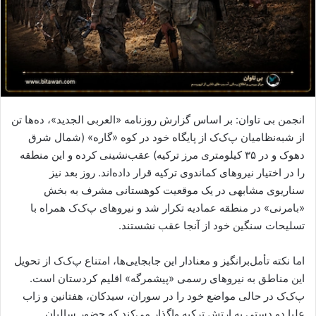
انجمن بی تاوان: بر اساس گزارش روزنامه «العربی الجدید»، ده‌ها تن
از شبه‌نظامیان پ‌ک‌ک از پایگاه خود در کوه «گاره» (شمال شرق
دهوک و در ۳۵ کیلومتری مرز ترکیه) عقب‌نشینی کرده و این منطقه
را در اختیار نیروهای کماندوی ترکیه قرار داده‌اند. روز بعد نیز
سناریوی مشابهی در یک موقعیت کوهستانی مشرف به بخش
«بامرنی» در منطقه عمادیه تکرار شد و نیروهای پ‌ک‌ک همراه با
تسلیحات سنگین خود از آنجا عقب نشستند.
اما نکته تأمل‌برانگیز و معنادار این جابجایی‌ها، امتناع پ‌ک‌ک از تحویل
این مناطق به نیروهای رسمی «پیشمرگه» اقلیم کردستان است.
پ‌ک‌ک در حالی مواضع خود را در سوران، سیدکان، هفتانین و زاب
علیا دو دستی به ارتش ترکیه واگذار می‌کند که حضور سالیان