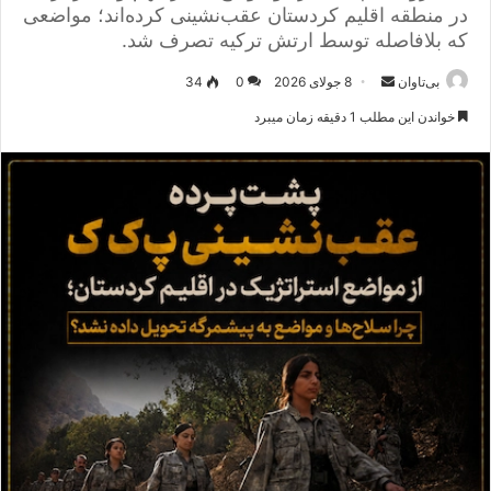
در منطقه اقلیم کردستان عقب‌نشینی کرده‌اند؛ مواضعی
که بلافاصله توسط ارتش ترکیه تصرف شد.
بی‌تاوان
ا
8 جولای 2026
0
34
ر
خواندن این مطلب 1 دقیقه زمان میبرد
س
ا
ل
ا
ی
م
ی
ل