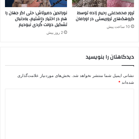
ا
م
ترور محمدعلی رحیم زاده توسط
نورالدین دمیرتاش: حتی اگر جهان را
ن
گروهک‌های تروریستی در اورامان
هم در اختیار داشتیم، به‌دنبال
تشکیل دولت کُردی نبودیم
ی
10 ساعت پیش
ت
2 روز پیش
ی
ب
ا
دیدگاهتان را بنویسید
ا
ی
ر
نشانی ایمیل شما منتشر نخواهد شد.
بخش‌های موردنیاز علامت‌گذاری
ا
ن
شده‌اند
*
ر
د
ا
ب
ی
ر
د
ر
س
گ
ی
ا
ک