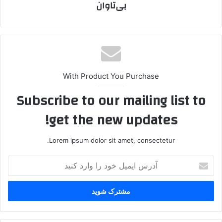
بی‌تاوان
With Product You Purchase
Subscribe to our mailing list to
get the new updates!
Lorem ipsum dolor sit amet, consectetur.
آ
د
ر
س
ا
ی