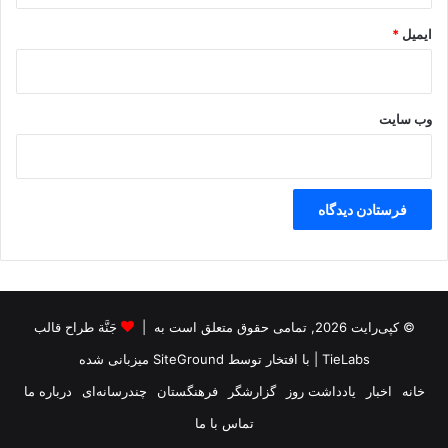
ر
ایمیل
*
و
ر
ی
س
ت
وب‌ سایت
ی
© کپی‌رایت 2026, تمامی حقوق متعلق است به |
جَنَّة طراح قالب
TieLabs
| با افتخار توسط
SiteGround
میزبانی شده
خانه
اخبار
یادداشت روز
گزارشگر
فرهنگستان
چندرسانه‌ای
درباره ما
تماس با ما