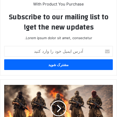
With Product You Purchase
Subscribe to our mailing list to
get the new updates!
Lorem ipsum dolor sit amet, consectetur.
آ
د
ر
س
ا
ی
م
ی
ا
ل
ئ
خ
ت
و
ل
د
ا
ر
ف