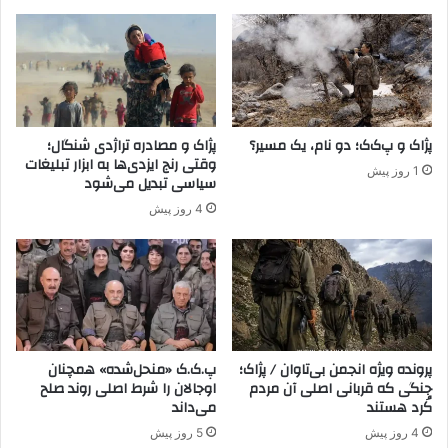
ح
ف
ظ
ف
ر
ه
ن
پژاک و پ‌ک‌ک؛ دو نام، یک مسیر؟
پژاک و مصادره تراژدی شنگال؛
گ
وقتی رنج ایزدی‌ها به ابزار تبلیغات
1 روز پیش
و
سیاسی تبدیل می‌شود
ا
4 روز پیش
ر
ز
ش‌
ه
ا
ی
ا
ن
پرونده ویژه انجمن بی‌تاوان / پژاک؛
پ.ک.ک «منحل‌شده» همچنان
جنگی که قربانی اصلی آن مردم
اوجالان را شرط اصلی روند صلح
س
کُرد هستند
می‌داند
ا
ن
4 روز پیش
5 روز پیش
ی