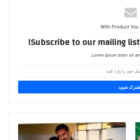
With Product You
Subscribe to our mailing lis
Lorem ipsum dolor sit am
ع
ە
ب