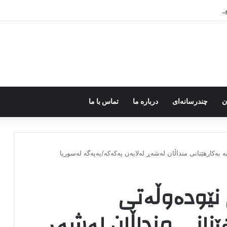
ر اختیار جولانی داعشی قرار می گیرد!
ن
چندرسانه‌ای
درباره ما
تماس با ما
بەکارهێنانی منداڵان لەشەڕ لەلایەن پەکەکە/یەپەگە لەسوریا
نێودەوڵەتی
هێنانی منداڵان لەشەڕ