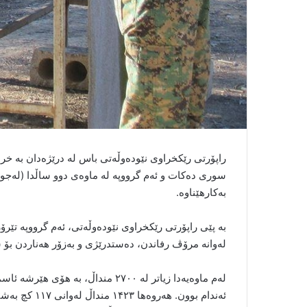
راپۆرتی رێکخراوی نێودەوڵەتی باس لە درێژەدان بە خرا
بەکارهێناوە.
لەوانە مرۆڤ رفاندن، دەستدرێژی و بەزۆر هەناردن بۆ 
لەم ماوەیەدا زیاتر لە ۲۷۰۰ منداڵ،
ئەندام بوون. 