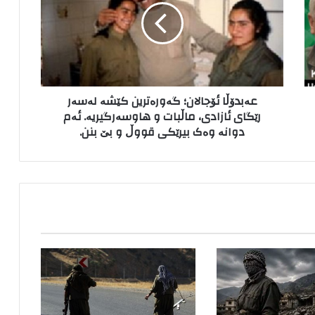
د
ۆ
ڵ
ا
ئ
ۆ
عەبدۆڵا ئۆجالان؛ گەورەترین کێشە لەسەر
ج
رێگای ئازادی، ماڵبات و هاوسەرگیریە. ئەم
ا
دوانە وەک بیرێکی قووڵ و بێ بنن.
ل
ا
ن
؛
گ
ە
و
ر
ە
ت
ر
ی
ن