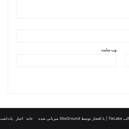
م
ا
ڵ
ب
ا
ت
و
ه
ا
وب‌ سایت
و
س
ە
ر
گ
ی
ر
ی
ە
.
ئ
TieLab
| با افتخار توسط
SiteGround
میزبانی شده
خانه
اخبار
یادداشت 
ە
م