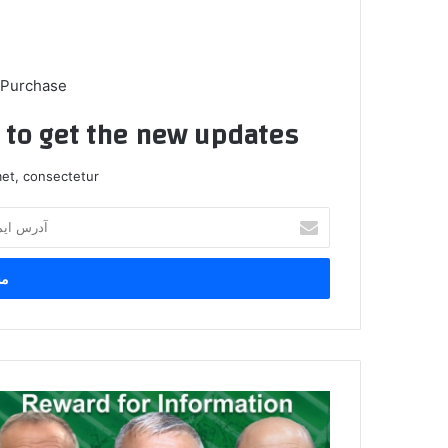
 Purchase
t to get the new updates!
et, consectetur.
آ
د
ر
س
ا
ی
م
ی
ل
ئ
خ
ۆ
و
س
د