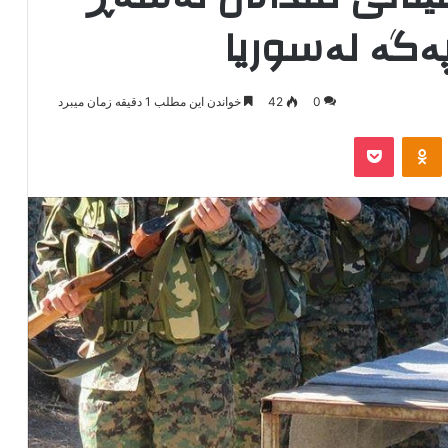
ەگە لەسوریا
0
42
خواندن این مطلب 1 دقیقه زمان میبرد
‫VKonta
‫Odnoklassniki
پاکت