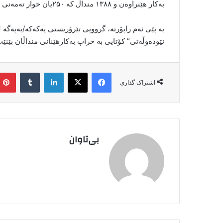
بەکار هێنراوەن و ۱۳۸۸ منداڵ کە ۲۵۰یان خوار تەمەنی ۱۵ ساڵ بوون، ناچار کراون کە شەڕ بکەن.
نێودەوڵەتی” کۆتایی بە خراپ بەکارهێنانی منداڵان بێن
فیس بوک
X
لینکدین
‫تامبلر
اشتراک گذاری
بی‌تاوان