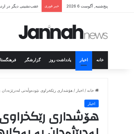
پنج‌شنبه, آگوست 6 2026
خبر فوری
عقب‌نشینی دیگر در اردوگاه پ.ک.ک/پژاک؛ YPJ د
خانه
اخبار
یادداشت روز
گزارشگر
فرهنگستا
خانه
/
اخبار
/
هۆشداری رێکخراوی نێودەوڵەتی لەدرێژەدان بە 
اخبار
هۆشداری رێکخراوی 
لەدرێژەدان بە بەکار