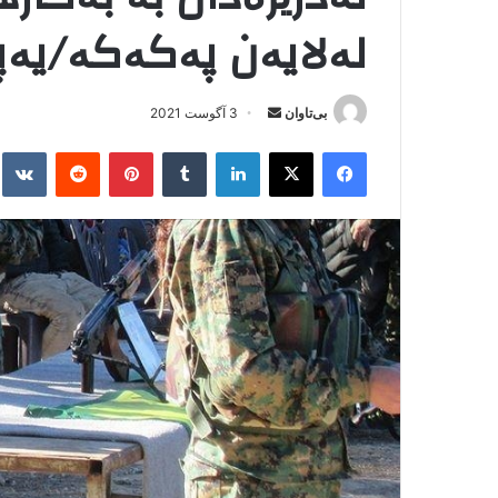
لەلایەن پەکەکە/یەپ
بی‌تاوان
ا
3 آگوست 2021
ر
فیس بوک
X
لینکدین
‫تامبلر
‫پین‌ترست
‫رددیت
kte
س
ا
ل
ا
ی
م
ی
ل