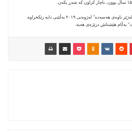
بە پێی ئەم راپۆرتە، گرووپی تێرۆریستی پەکەکە/یەپەگە لەژێر ناوەی هەسەدە” لەژوەنی ۲۰۱۹ بەڵێنی دایە رێکخراوە
ێت” بەڵام هێشتاش درێژەی هەیە.
‫پین‌ترست
‫رددیت
‫VKontakte
‫Odnoklassniki
پاکت
اشتراک گذاری از طریق ایمیل
چاپ