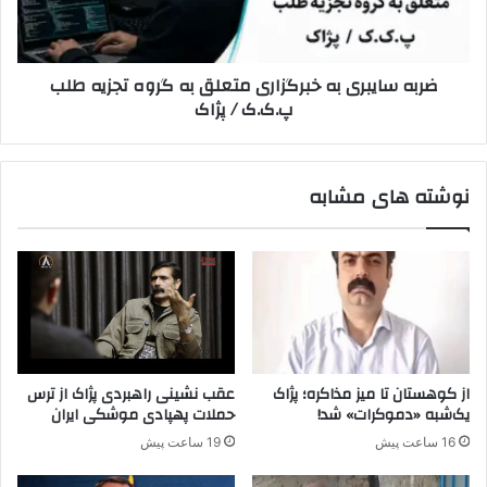
گ
ی
د
ب
ر
ر
ضربه سایبری به خبرگزاری متعلق به گروه تجزیه طلب
ک
ی
پ.ک.ک / پژاک
و
ب
ه
ه
س
خ
ت
ب
نوشته های مشابه
ا
ر
ن
گ
؛
ز
س
ا
ر
ر
ن
ی
و
م
ش
ت
ت
ع
از کوهستان تا میز مذاکره؛ پژاک
عقب نشینی راهبردی پژاک از ترس
ت
ل
یک‌شبه «دموکرات» شد!
حملات پهپادی موشکی ایران
ل
ق
16 ساعت پیش
19 ساعت پیش
خ
ب
ک
ه