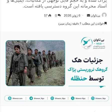
پژاک شده و به حجم قابل توجهی از مکاتبات، ایمیل‌ها و
اسناد محرمانه این گروه دسترسی یافته است.
بی‌تاوان
ا
6 ژوئن 2026
0
57
ر
خواندن این مطلب 1 دقیقه زمان میبرد
س
ا
ل
ا
ی
م
ی
ل