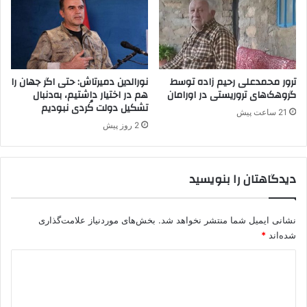
ا
گ
ر
ر
و
و
ا
ه
ن
ت
ع
ج
ترور محمدعلی رحیم زاده توسط
نورالدین دمیرتاش: حتی اگر جهان را
ز
ز
گروهک‌های تروریستی در اورامان
هم در اختیار داشتیم، به‌دنبال
ی
تشکیل دولت کُردی نبودیم
ی
21 ساعت پیش
ز
ه
2 روز پیش
ی
ط
د
ل
ر
ب
دیدگاهتان را بنویسید
د
پ
ا
.
م
ک
پ
نشانی ایمیل شما منتشر نخواهد شد.
بخش‌های موردنیاز علامت‌گذاری
.
.
ک
شده‌اند
*
ک
/
د
.
پ
ک
ژ
ی
و
ا
د
پ
ک