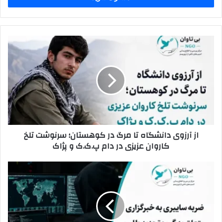
ا
ی
م
ی
ا
ل
ز
خ
آ
و
ر
د
ز
ر
و
ا
ی
و
د
ا
ا
از آرزوی دانشگاه تا مرگ در کوهستان؛ سرنوشت تلخ
ر
ن
کاروان عزیزی در دام پ.ک.ک و پژاک
د
ش
ک
گ
ن
ا
ض
ی
ه
ر
د
ت
ب
ا
ه
م
س
ر
ا