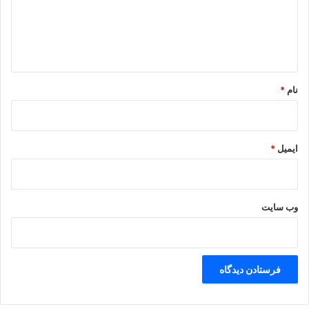
گ
ه
ش
ا
د
ه
*
نام
*
ایمیل
*
وب‌ سایت