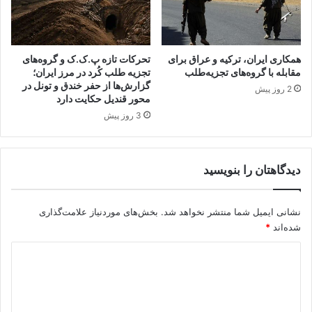
ت
ا
و
خ
ت
ت
و
ل
همکاری ایران، ترکیه و عراق برای
تحرکات تازه پ.ک.ک و گروه‌های
ا
ا
مقابله با گروه‌های تجزیه‌طلب
تجزیه طلب کُرد در مرز ایران؛
ف
گزارش‌ها از حفر خندق و تونل در
ف
2 روز پیش
محور قندیل حکایت دارد
ق
ا
د
ت
3 روز پیش
و
د
ل
ا
ت
خ
دیدگاهتان را بنویسید
ت
ل
ر
ی
ک
نشانی ایمیل شما منتشر نخواهد شد.
بخش‌های موردنیاز علامت‌گذاری
ی
شده‌اند
*
ه
خ
د
و
ی
ا
ن
د
د