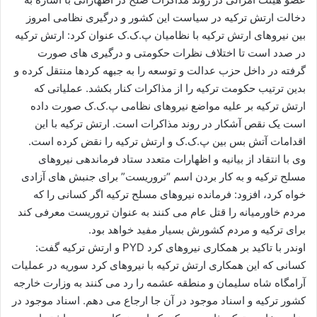
دخالت ارتش ترکیه در سیاست این کشور و درگیری نظامی امروز
بین نیروهای ارتش ترکیه با نظامیان پ.ک.ک عنوان کرد: ارتش ترکیه
در صدد است تا اختلاف نظرات حکومتی و درگیری های صورت
گرفته در داخل حزب عدالت و توسعه را به جبهه کردها منتقل کرده و
بدین ترتیب حکومت ترکیه را از مذاکرات کنار بکشد. عملیاتی که
ارتش ترکیه بر علیه مواضع نیروهای نظامی پ.ک.ک صورت داده
است یک نقص آشکار در روند مذاکرات است. ارتش ترکیه با این
اقدامات آتش بس بین پ.ک.ک و ارتش ترکیه را نقض کرده است.
وی با انتقاد از بیانیه و اظهارات متعدد ستاد فرماندهی نیروهای
مسلح ترکیه و به کار بردن اسم “تروریست” برای جنبش های آزادی
خواه کرد، افزود: فرمانده نیروهای مسلح ترکیه اگر کسانی را که
مردم خاورمیانه را قتل عام می کنند به عنوان تروریست معرفی کند
برای ترکیه و مردم کشورش بسیار مفید خواهد بود.
اوندر با تاکید بر همکاری نیروهای کرد PYD و ارتش ترکیه گفت:
کسانی که این همکاری ارتش ترکیه با نیروهای کرد سوریه در عملیات
آرامگاه شاه سلیمان و منطقه عشمه را رد می کنند به وزارت خارجه
کشور ترکیه و اسناد موجود در آن جا ارجاع می دهم. اسناد موجود در