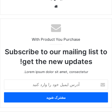
وبس
ایت
With Product You Purchase
Subscribe to our mailing list to
get the new updates!
Lorem ipsum dolor sit amet, consectetur.
آ
د
ر
س
ا
ی