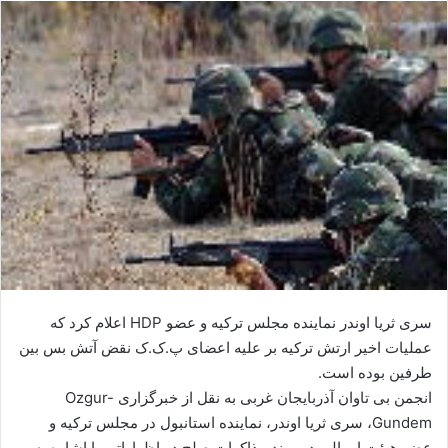
ا
ل
ا
ی
م
ی
ل
سری ثریا اوندر نماینده مجلس ترکیه و عضو HDP اعلام کرد که
عملیات اخیر ارتش ترکیه بر علیه اعضای پ.ک.ک نقض آتش بس بین
طرفین بوده است.
انجمن بی تاوان آذربایجان غربی به نقل از خبرگزاری Ozgur-
Gundem، سری ثریا اوندر، نماینده استانبول در مجلس ترکیه و
عضو هیئت امرالی در روند مذاکرات صلح در اظهاراتی با اشاره به