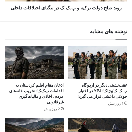
ن
و
ی
ل
روند صلح دولت ترکیه و پ.ک.ک در تنگنای اختلافات داخلی
ه
ت
ن
ت
و
ر
نوشته های مشابه
ر
ک
و
ی
ز
ه
ی
و
ا
پ
و
.
ج
ک
ا
.
ل
ک
عقب‌نشینی دیگر در اردوگاه
اذعان مقام اقلیم کردستان به
ا
د
پ.ک.ک/پژاک؛ YPJ در اختیار
اقدامات پ‌ک‌ک؛ تخریب خانه‌های
ن
ر
جولانی داعشی قرار می گیرد!
مردم، اخاذی و مالیات‌گیری
ب
ت
غیرقانونی
1 روز پیش
ا
ن
2 روز پیش
ن
گ
ظ
ن
ا
ا
ر
ی