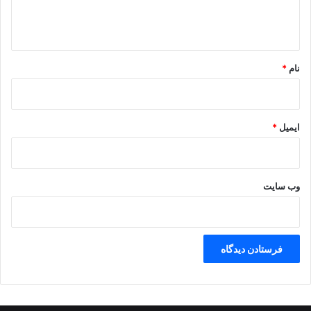
ا
و
ه
ص
پ
*
.
ک
نام
*
.
ک
ایمیل
*
وب‌ سایت