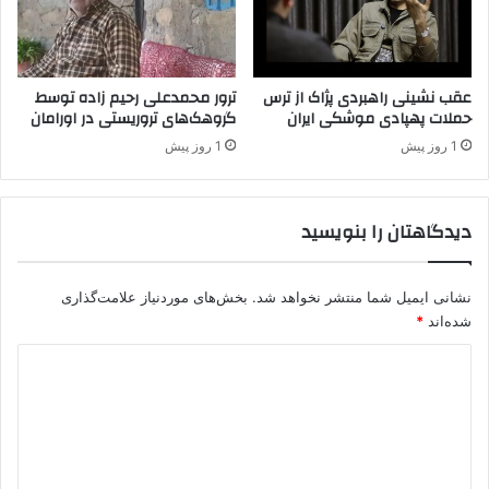
ن
ا
ق
ل
عقب نشینی راهبردی پژاک از ترس
ترور محمدعلی رحیم زاده توسط
حملات پهپادی موشکی ایران
گروهک‌های تروریستی در اورامان
ی
م
1 روز پیش
1 روز پیش
ک
ر
د
دیدگاهتان را بنویسید
س
ت
ا
نشانی ایمیل شما منتشر نخواهد شد.
بخش‌های موردنیاز علامت‌گذاری
ن
ع
شده‌اند
*
ر
د
ا
ق
ی
د
د
ر
خ
گ
ص