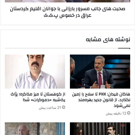
ا
ا
صحبت های جالب مسرور بارزانی با جوانان اقلیم کردستان
ل
ل
عراق در خصوص پ.ک.ک
ا
ب
ن
م
ق
س
ب
ر
نوشته های مشابه
ل
و
و
ر
ب
ب
ع
ا
د
ر
ا
ز
ز
ا
د
ن
س
ی
هاکان فیدان: PKK تا سلاح را زمین
از کوهستان تا میز مذاکره؛ پژاک
ت
ب
نگذارد، از قانون جدید بهره‌مند
یک‌شبه «دموکرات» شد!
گ
ا
نمی‌شود
21 ساعت پیش
ی
ج
12 دقیقه پیش
ر
و
ی
ا
ن
ا