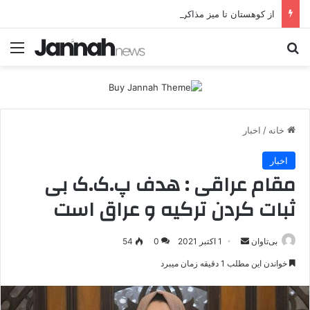
از کوهستان تا میز مذاکره؛ پژاک یک‌شبه «دموکرات» شد!
جستجو برای
منو
خانه
/
اخبار
اخبار
مقام عراقی : هدف پ.ک.ک بی
ثبات کردن ترکیه و عراق است
بی‌تاوان
ا
1 اکتبر 2021
0
54
ر
خواندن این مطلب 1 دقیقه زمان میبرد
س
ا
ل