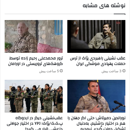
نوشته های مشابه
ی
س
ت
ی
پ
ژ
ا
ک
و
عقب نشینی راهبردی پژاک از ترس
ترور محمدعلی رحیم زاده توسط
پ
حملات پهپادی موشکی ایران
گروهک‌های تروریستی در اورامان
.
3 ساعت پیش
5 ساعت پیش
ک
.
ک
ب
ر
ا
م
ن
نورالدین دمیرتاش: حتی اگر جهان را
عقب‌نشینی دیگر در اردوگاه
ی
هم در اختیار داشتیم، به‌دنبال
پ.ک.ک/پژاک؛ YPJ در اختیار جولانی
تشکیل دولت کُردی نبودیم
داعشی قرار می گیرد!
ت