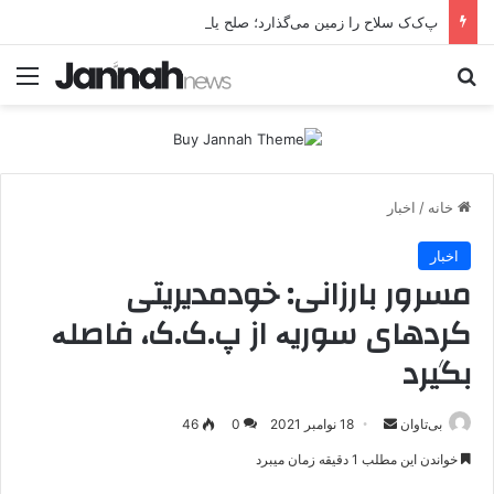
پ‌ک‌ک سلاح را زمین می‌گذارد؛ صلح یا تغییر زمین بازی؟
جستجو برای
منو
خانه
/
اخبار
اخبار
مسرور بارزانی: خودمدیریتی
کردهای سوریە از پ.ک.ک، فاصلە
بگیرد
بی‌تاوان
ا
18 نوامبر 2021
0
46
ر
خواندن این مطلب 1 دقیقه زمان میبرد
س