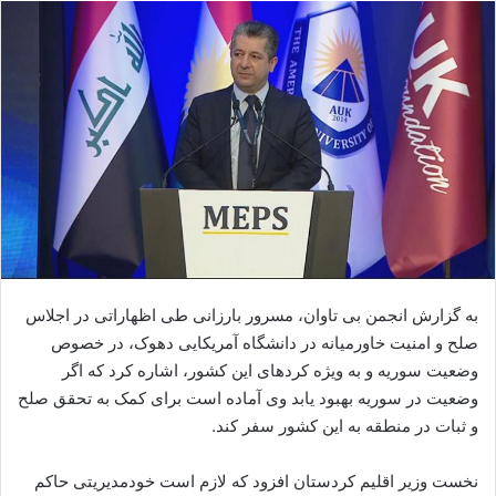
ا
ل
ا
ی
م
ی
ل
بە گزارش انجمن بی تاوان، مسرور بارزانی طی اظهاراتی در اجلاس
صلح و امنیت خاورمیانە در دانشگاه آمریکایی دهوک، در خصوص
وضعیت سوریە و بە ویژە کردهای این کشور، اشارە کرد کە اگر
وضعیت در سوریە بهبود یابد وی آمادە است برای کمک بە تحقق صلح
و ثبات در منطقە بە این کشور سفر کند.
نخست وزیر اقلیم کردستان افزود کە لازم است خودمدیریتی حاکم