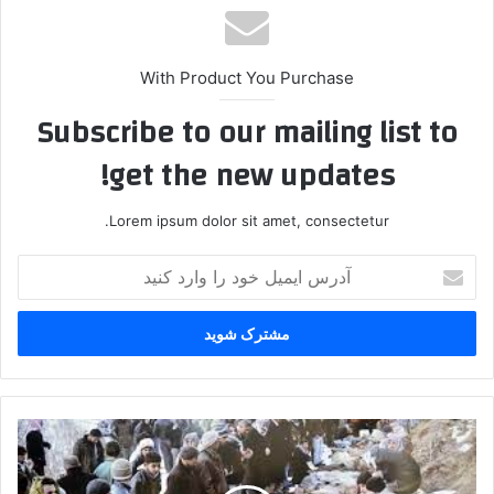
With Product You Purchase
Subscribe to our mailing list to
get the new updates!
Lorem ipsum dolor sit amet, consectetur.
آ
د
ر
س
ا
ی
م
ی
ش
ل
ک
خ
س