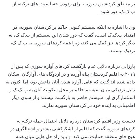
بر مناطق کردنشین سوریە، برای زدودن حساسیت های ترکیه، از
پ.ک.ک، دور شود.
وی با اشارە بە اینکە سیستم کنونی حاکم بر کردستان سوریە، در
امتداد پ.ک.ک است، گفت کە دور شدن این سیستم از پ.ک.ک، بە
دیگر کردها نیز کمک می کند، زیرا همه کردهای سوریە بە پ.ک.ک،
نزدیک نیستند.
بارزانی دربارە دلایل عدم بازگشت کردهای آوارە سوری کە پس از
۲۰۱۹ بە اقلیم کردستان پناه آوردە و در اردوگاه های آوارگان اسکان
دادە شدە اند گفت کە عامل آوارە شدن آنان داعش بود، اما اکنون بە
دلیل نزدیکی میان سیستم حاکم بر محل سکونت آنان بە پ.ک.ک و
استثمارگری این سیستم حاضر بە بازگشت نیستند و از سوی دیگر
اطمینانی به آیندە خود در کردستان سوریە ندارند.
نخست وزیر اقلیم کردستان دربارە دلایل احتمال حملە ترکیه بە
کردهای سوریە گفت کە اقلیم از لشکرکشی بیشتر و اشغالگری در
هیچ جای منطقە حمایت نمی کند و باید راه حل هایی میان همه