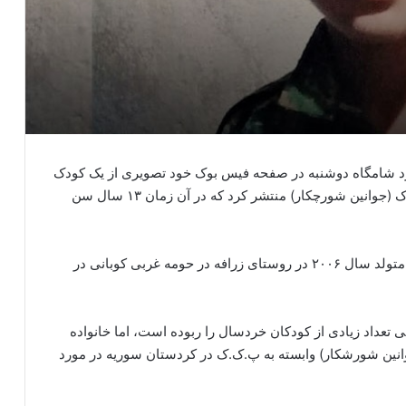
رد شامگاه دوشنبه در صفحه فیس بوک خود تصویری از یک کودک
کرد ربوده شده توسط گروه های جوانان انقلابی پ.ک.ک (جوانین شورچکار) منتشر کرد که در آن زمان ۱۳ سال سن
جان دوست گفت که این کودک به نام دیار محمد حبش متولد سال ۲۰۰۶ در روستای زرافه در حومه غربی کوبانی در
تی تعداد زیادی از کودکان خردسال را ربوده است، اما خانواده
جوانین شورشکار) وابسته به پ.ک.ک در کردستان سوریه در مورد