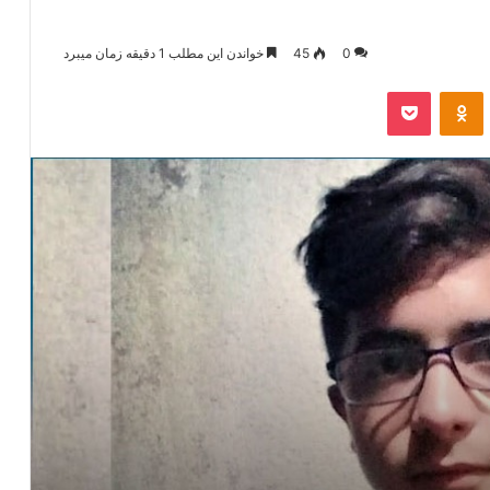
0
45
خواندن این مطلب 1 دقیقه زمان میبرد
‫VKonta
‫Odnoklassniki
پاکت