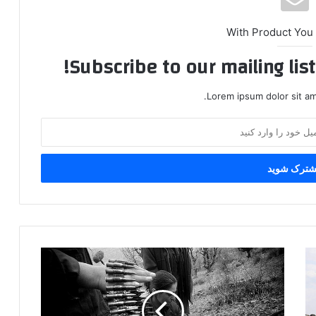
With Product You
Subscribe to our mailing lis
Lorem ipsum dolor sit am
پ
ژ
ا
ک
ف