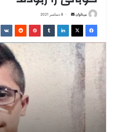
بی‌تاوان
ا
8 دسامبر 2021
ر
فیس بوک
X
لینکدین
‫تامبلر
‫پین‌ترست
‫رددیت
kte
س
ا
ل
ا
ی
م
ی
ل