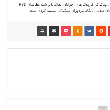
ریباز نیوز اسامی ده ها کودک کرد را که توسط مزدوران پ.ک.ک، گروهک های (جوانان انقلابی) و شبه نظامیان PYD
های قندیل، پایگاه مزدوران پ.ک.ک، مستند کرده است.
‫پین‌ترست
‫رددیت
‫VKontakte
‫Odnoklassniki
پاکت
اشتراک گذاری از طریق ایمیل
چاپ