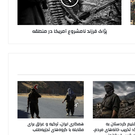
ر
ز
ن
د
پژاک فرزند نامشروع آمریکا در منطقه
ن
ا
م
ش
ر
و
ع
آ
م
ر
ی
ک
ا
د
ر
لیم کردستان به
همکاری ایران، ترکیه و عراق برای
م
؛ تخریب خانه‌های مردم،
مقابله با گروه‌های تجزیه‌طلب
ن