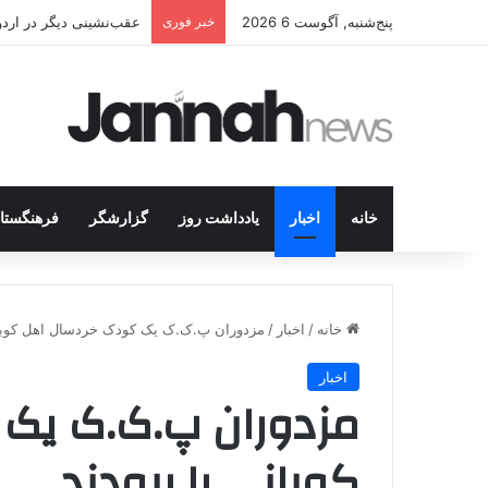
پنج‌شنبه, آگوست 6 2026
خبر فوری
عقب‌نشینی دیگر در اردوگاه پ.ک.ک/پژاک؛ YPJ د
خانه
اخبار
یادداشت روز
گزارشگر
فرهنگستا
خانه
/
اخبار
/
مزدوران پ.ک.ک یک کودک خردسال اهل کوبان
اخبار
مزدوران پ.ک.ک یک
کوبانی را ربودند