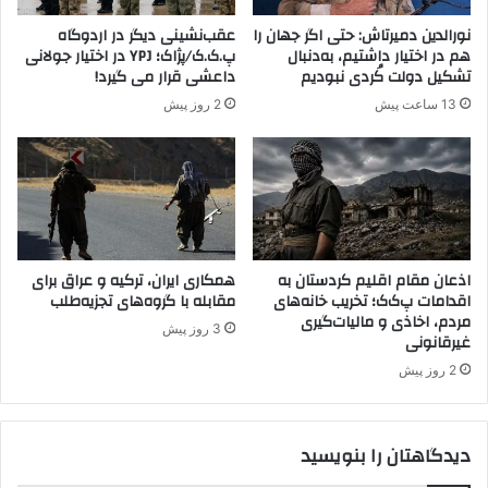
ل
ت
ب
نورالدین دمیرتاش: حتی اگر جهان را
عقب‌نشینی دیگر در اردوگاه
و
ر
هم در اختیار داشتیم، به‌دنبال
پ.ک.ک/پژاک؛ YPJ در اختیار جولانی
ن
ا
تشکیل دولت کُردی نبودیم
داعشی قرار می گیرد!
ش
ن
13 ساعت پیش
2 روز پیش
ن
د
گ
ر
ا
ا
ل
ش
ت
ن
أ
و
س
ی
ی
ه
اذعان مقام اقلیم کردستان به
همکاری ایران، ترکیه و عراق برای
س
اقدامات پ‌ک‌ک؛ تخریب خانه‌های
مقابله با گروه‌های تجزیه‌طلب
مردم، اخاذی و مالیات‌گیری
ش
3 روز پیش
غیرقانونی
و
د
2 روز پیش
دیدگاهتان را بنویسید