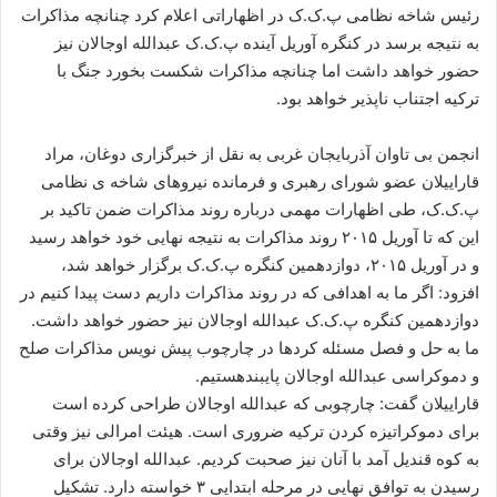
ا
رئیس شاخه نظامی پ.ک.ک در اظهاراتی اعلام کرد چنانچه مذاکرات
ل
به نتیجه برسد در کنگره آوریل آینده پ.ک.ک عبدالله اوجالان نیز
ا
حضور خواهد داشت اما چنانچه مذاکرات شکست بخورد جنگ با
ی
ترکیه اجتناب ناپذیر خواهد بود.
م
ی
انجمن بی تاوان آذربایجان غربی به نقل از خبرگزاری دوغان، مراد
ل
قاراییلان عضو شورای رهبری و فرمانده نیروهای شاخه ی نظامی
پ.ک.ک، طی اظهارات مهمی درباره روند مذاکرات ضمن تاکید بر
این که تا آوریل ۲۰۱۵ روند مذاکرات به نتیجه نهایی خود خواهد رسید
و در آوریل ۲۰۱۵، دوازدهمین کنگره پ.ک.ک برگزار خواهد شد،
افزود: اگر ما به اهدافی که در روند مذاکرات داریم دست پیدا کنیم در
دوازدهمین کنگره پ.ک.ک عبدالله اوجالان نیز حضور خواهد داشت.
ما به حل و فصل مسئله کردها در چارچوب پیش نویس مذاکرات صلح
و دموکراسی عبدالله اوجالان پایبندهستیم.
قاراییلان گفت: چارچوبی که عبدالله اوجالان طراحی کرده است
برای دموکراتیزه کردن ترکیه ضروری است. هیئت امرالی نیز وقتی
به کوه قندیل آمد با آنان نیز صحبت کردیم. عبدالله اوجالان برای
رسیدن به توافق نهایی در مرحله ابتدایی ۳ خواسته دارد. تشکیل