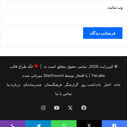
وب‌ سایت
© کپی‌رایت 2026, تمامی حقوق متعلق است به |
جَنَّة طراح قالب
TieLabs
| با افتخار توسط
SiteGround
میزبانی شده
خانه
اخبار
یادداشت روز
گزارشگر
فرهنگستان
چندرسانه‌ای
درباره ما
تماس با ما
فیس
X
یوتیوب
اینستاگرام
بوک