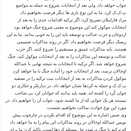
جواب خواهد داد. ولی بعد از انتخابات شروع به حمله به مواضع
پ.ک.ک کرد. ما به این نوع بازی ها دیگر فرصت نخواهیم داد.
مراد قاراییلان تصریح کرد: اگر ترکیه اقدامات جدی را به بعد از
انتخابات موکول کند این موضوع به معنی شروع جنگ خواهد بود.
اردوغان و حزب عدالت و توسعه باید این را به خوبی بدانند. ما به این
ریسک دیگر فرصت نخواهیم داد. اگر در روند مذاکرات صمیمی
هستند، باید مذاکرات عمیق و مستقیم را شروع کنند. اگر حزب
عدالت و توسعه این مذاکرات را به بعد از انتخابات موکول کند، جنگ
شروع خواهد شد. اگر ترکیه تا انتخابات به نتیجه نهایی با عبدالله
اوجالان نرسد، بعد از انتخابات خود را آماده جنگ با ما خواهد کرد.
موکول کردن مذاکرات به بعد از انتخابات نیت ترکیه را در تصفیه
پ.ک.ک و حمله به کردها نشان خواهد داد. در دیاربکر و حکاری دو
جوان کُرد را کشته اند. همه باید بدانند که جوانان کرد بی صاحب
نیستند هر یک جوانی که از ما کشته شود، جواب آن را خواهیم داد. در
مورد این نوع حوادث ساکت نخواهیم نشست.
وی ضمن اشاره به این موضوع که اقدام نکردن در چارچوب پیش
نویس عبدالله اوجالان در روند مذاکرات این پیام را به ما خواهد داد
که ترکیه با جنگ درصدد حل مسئله کردها است، تاکید کرد: ما برای