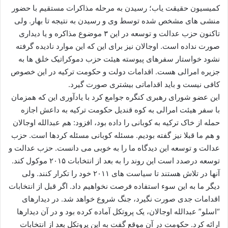
کمیسیون حقیقت یاب؛ رسیدن به مرحله مذاکرات مستقیم با حضور
منشی های مشخص شده توسط وی و رسیدن به نتیجه تا بهار. ولی
تاکنون حزب عدالت و توسعه در این ۳ موضوع مذاکره و یا دیداری
صورت نداده است. اوجالان نیز برای این که این موارد نادیده گرفته
نشود خواستار سفرهای پیوسته هیئت حزب دموکراتیک خلق ها به
جزیره امرالی هست. اقدامات دولت و حکومت ترکیه در این خصوص
کافی نیست و باید اقداماتی بیشتری صورت گیرد.
این عضو شورای رهبری کنگره جوامع کرد با یادآوری این که همزمان
با سفر هیئت امرالی به کوه قندیل حکومت ترکیه به داعش اجازه
حمله از خاک ترکیه به کوبانی را داده بود، افزود: هم عبدالله اوجالان
و هم ما قبلا نیز گفته بودیم. مسئله کوبانی مسئله کردها است. حزب
عدالت و توسعه این دیدگاه ما را به خوبی می دانست. حزب عدالت و
توسعه درصدد است این روند را به بعد از انتخابات ۲۰۱۵ موکول کند.
آنها در تلاش هستند تا سیاست های ۲۰۱۱ خود را تکرار کنند. ولی
دیگر ما به این سوء استفاده فرصت نخواهیم داد. اگر قبل از انتخابات
اقدامات جدی صورت نگیرد، جنگ شروع خواهد شد. در دیدارهای
“اسلو” عبدالله اوجالان، یک پروتکل آماده کرده بود و در آن دیدارها
ارائه کرد. حکومت در آن موقع گفت به این پروتکل بعد از انتخابات