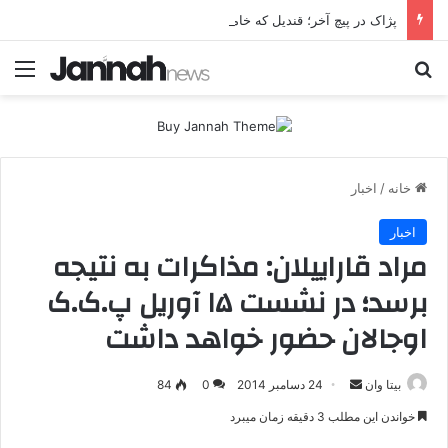
پژاک در پیچ آخر؛ قندیل که خاموش شود، شاخه ایرانی چه خواهد کرد؟
جستجو برای
منو
خانه
/
اخبار
اخبار
مراد قاراییلان: مذاکرات به نتیجه
برسد؛ در نشست ۱۵ آوریل پ.ک.ک
اوجالان حضور خواهد داشت
بیتا وان
ا
24 دسامبر 2014
0
84
ر
خواندن این مطلب 3 دقیقه زمان میبرد
س