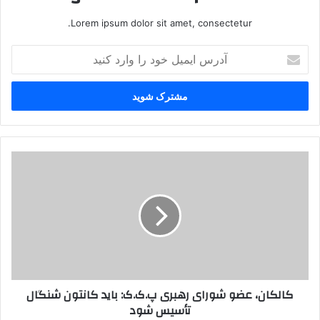
Lorem ipsum dolor sit amet, consectetur.
آ
د
ر
س
ا
ی
م
ی
ک
ل
ا
خ
ل
و
ک
د
ا
ر
ن
ا
،
و
ع
ا
ض
کالکان، عضو شورای رهبری پ.ک.ک: باید کانتون شنگال
ر
و
تأسیس شود
د
ش