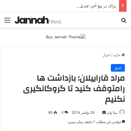
پژاک در پیچ آخر؛ قندیل که خاموش شود، شاخه ایرانی چه خواهد کرد؟
جستجو برای
منو
خانه
/
اخبار
اخبار
مراد قاراییلان: بازداشت ها
رامتوقف کنید تا گروگانگیری
نکنیم
بیتا وان
ا
29 نوامبر 2014
0
80
ر
خواندن این مطلب 1 دقیقه زمان میبرد
س