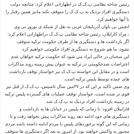
ا
رئیس شاخه نظامی پ.ک.ک در اظهاراتی اعلام کرد: چنانچه دولت
ل
دستگیری افراد نزدیک به پ.ک.ک را متوقف نکند مانیز همین رفتار را
ا
با آنها خواهیم کرد.
ی
انجمن بی تاوان آذربایجان غربی به نقل از شبکه ی نوروز تی وی
م
، مراد کارایلان، رئیس شاخه نظامی پ.ک.ک دراظهاراتی اعلام کرد:
ی
اگر بازداشت ها و دستگیری ها از طرف حکومت ترکیه متوقف
ل
نشود، ما هم شروع به دستگیری افراد حکومتی خواهیم کرد.
این سخنان در حالی ایراد می شود که حکومت ترکیه خواهان عدم
اعتراضات ضدحکومتی در ترکیه به عنوان پیش زمینه روند مذاکرات
است و در مقابل این خواسته پ.ک.ک نیز خواستار توقف بازداشت
های عمده توسط پلیس ترکیه است.
وی ضمن تاکید بر این که در ۳۷مین سال تاسیس، پ.ک.ک از قبل نیز
قوی تر شده است، خواستار توقف عملیات های گسترده پلیس ترکیه
در زمینه بازداشت افراد نزدیک به پ.ک.ک شد.
قاراییلان افزود: تا زمانی که پلیس در خیابان ها به بازداشت و
دستگیری های خود ادامه دهد روند مذاکرات پیش نخواهد رفت و تا
زمانی که این گونه برخوردهای پلیس با مردم ادامه داشته باشد مردم
مجبور به واکنش خواهند بود. از امروز به بعد اگر دستگیری ها متوقف