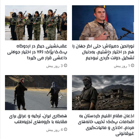
ن
س
آ
آ
ب
م
ا
ر
د
ی
ی
ک
ت
ا
نورالدین دمیرتاش: حتی اگر جهان را
عقب‌نشینی دیگر در اردوگاه
ا
ا
هم در اختیار داشتیم، به‌دنبال
پ.ک.ک/پژاک؛ YPJ در اختیار جولانی
ق
ز
تشکیل دولت کُردی نبودیم
داعشی قرار می گیرد!
ب
ن
1 روز پیش
3 روز پیش
ل
ظ
ا
ا
ز
م
۱
ا
۵
س
آ
ل
ذ
ا
ر
م
اذعان مقام اقلیم کردستان به
همکاری ایران، ترکیه و عراق برای
۹
اقدامات پ‌ک‌ک؛ تخریب خانه‌های
مقابله با گروه‌های تجزیه‌طلب
ی
مردم، اخاذی و مالیات‌گیری
۳
ن
4 روز پیش
غیرقانونی
ا