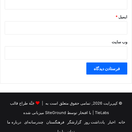
س
ت
ایمیل
*
وب‌ سایت
© کپی‌رایت 2026, تمامی حقوق متعلق است به |
جَنَّة طراح قالب
TieLabs
| با افتخار توسط
SiteGround
میزبانی شده
خانه
اخبار
یادداشت روز
گزارشگر
فرهنگستان
چندرسانه‌ای
درباره ما
تماس با ما