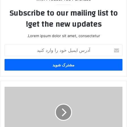
Subscribe to our mailing list to
get the new updates!
Lorem ipsum dolor sit amet, consectetur.
آ
د
ر
س
ا
ی
م
ی
ت
ل
ع
خ
ی
و
ی
د
ن
ر
م
ا
ی