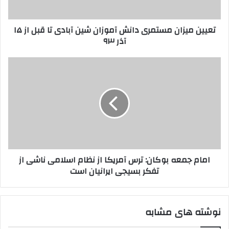
و
ز
ا
ا
تعیین میزان مستمری دانش آموزان شین آبادی تا قبل از ۱۵
ر
ن
آذر ۹۳
د
م
ک
س
ن
ت
ا
ی
م
م
د
ر
ا
ی
م
د
ج
ا
م
ن
ع
ش
ه
آ
ب
امام جمعه بوکان: ترس آمریکا از نظام اسلامی ناشی از
م
و
تفکر بسیجی ایرانیان است
و
ک
ز
ا
ا
ن
ن
:
نوشته های مشابه
ش
ت
ی
ر