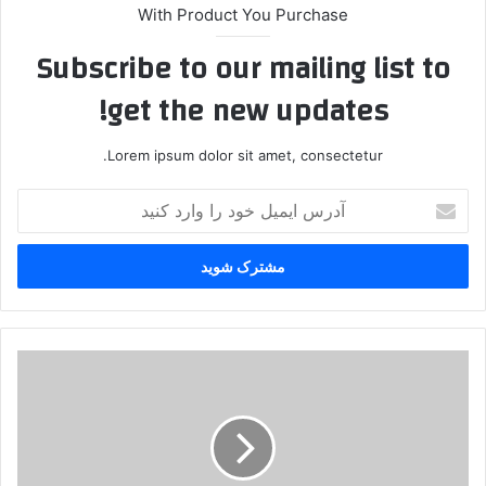
With Product You Purchase
Subscribe to our mailing list to
get the new updates!
Lorem ipsum dolor sit amet, consectetur.
آ
د
ر
س
ا
ی
م
ی
ح
ل
ز
خ
ب
و
ا
د
ل
ر
ل