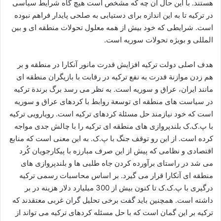
هستند. با این حال آن چه که مشخص است هیچ گاه شرایط سیاسی
در ترکیه تا به این اندازه برای دستیابی به صلحی پایدار فراهم نبوده
است. شرایطی که خود بیش از همه معلول تحولات منطقه ای و بین
المللی و بویژه تحولات سوریه است.
هدف اصلی دولت ترکیه افزایش قدرت مانور آنکارا در منطقه و بر
هم زدن موازنة قدرت به نفع ترکیه در رقابت با بازیگران منطقه ای
مانند ایران، عراق و سوریه است. به نظر می رسد برگ برندة ترکیه
در سیاست های منطقه ای توسعة روابط با کردهای عراق و سوریه
است که خود نیازمند حل مسئلة کردهای ترکیه است. رویارویی ترکیه
با پ.ک.ک بلندپروازی های منطقه ای ترکیه را با چالش جدی مواجه
کرده است. از این رو توقف جنگ با پ.ک. به این معنی است که منابع
اقتصادی و نظامی که پیش از این صرف مبارزه با پیکارجویان کُرد
می شد در راستای برآورده کردن جاه طلبی ها و بلندپروازی های
منطقه ای آنکارا قرار می گیرد. بر اساس محاسبات رسمی ترکیه
درگیری با پ.ک.ک تا کنون بیش از 300 میلیارد دلار هزینه در بر
داشته است. همچنین باید گفت برخی تحلیل گران غربی معتقدند که
ترکیه بر این گمان است که با حل مسئله کردهای ترکیه می تواند از