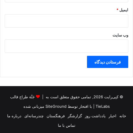
ی
ایمیل
*
ی
م
ر
د
م
وب‌ سایت
ک
ر
د
س
ت
ا
ن
!
!
© کپی‌رایت 2026, تمامی حقوق متعلق است به |
جَنَّة طراح قالب
TieLabs
| با افتخار توسط
SiteGround
میزبانی شده
خانه
اخبار
یادداشت روز
گزارشگر
فرهنگستان
چندرسانه‌ای
درباره ما
تماس با ما