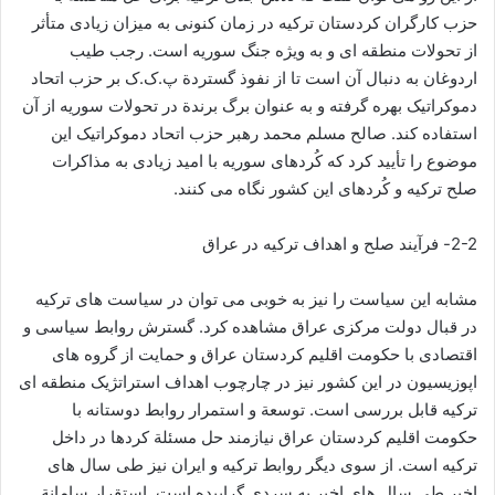
حزب کارگران کردستان ترکیه در زمان کنونی به میزان زیادی متأثر
از تحولات منطقه ای و به ویژه جنگ سوریه است. رجب طیب
اردوغان به دنبال آن است تا از نفوذ گستردة پ.ک.ک بر حزب اتحاد
دموکراتیک بهره گرفته و به عنوان برگ برندة در تحولات سوریه از آن
استفاده کند. صالح مسلم محمد رهبر حزب اتحاد دموکراتیک این
موضوع را تأیید کرد که کُردهای سوریه با امید زیادی به مذاکرات
صلح ترکیه و کُردهای این کشور نگاه می کنند.
2-2- فرآیند صلح و اهداف ترکیه در عراق
مشابه این سیاست را نیز به خوبی می توان در سیاست های ترکیه
در قبال دولت مرکزی عراق مشاهده کرد. گسترش روابط سیاسی و
اقتصادی با حکومت اقلیم کردستان عراق و حمایت از گروه های
اپوزیسیون در این کشور نیز در چارچوب اهداف استراتژیک منطقه ای
ترکیه قابل بررسی است. توسعة و استمرار روابط دوستانه با
حکومت اقلیم کردستان عراق نیازمند حل مسئلة کردها در داخل
ترکیه است. از سوی دیگر روابط ترکیه و ایران نیز طی سال های
اخیر طی سال های اخیر به سردی گراییده است. استقرار سامانة