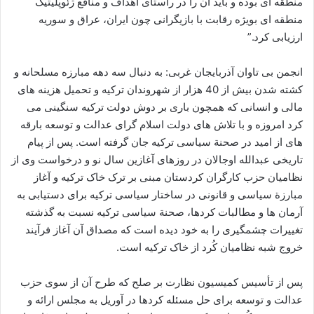
منطقه ای بوده و باید آن را در راستای اهداف و منافع ژئوپلیتیک
ا
منطقه ای بویژه رقابت با بازیگرانی چون ایران، عراق و سوریه
ی
ارزیابی کرد.”
م
ی
انجمن بی تاوان آذربایجان غربی: به دنبال سه دهه مبارزه مسلحانه و
ل
کشته شدن بیش از 40 هزار از شهروندان ترکیه و تحمیل هزینه های
مالی و انسانی که همچون باری بر دوش دولت ترکیه سنگینی می
کرد امروزه و با تلاش های دولت اسلام گرای عدالت و توسعه بارقه
های از امید در صحنة سیاسی ترکیه جان گرفته است. پس از پیام
تاریخی عبدالله اوجالان در روزهای آغازین سال نو و درخواست وی از
نظامیان حزب کارگران کردستان مبنی بر ترک خاک ترکیه و آغاز
مبارزة سیاسی و قانونی در ساختار سیاسی ترکیه برای دستیابی به
آرمان ها و مطالبات کردها، صحنة سیاسی ترکیه نسبت به گذشته
تغییرات چشمگیری را به خود دیده است که مصداق آن آغاز فرآیند
خروج شبه نظامیان کُرد از خاک ترکیه است.
پس از تأسیس کمیسیون نظارت بر صلح که طرح آن از سوی حزب
عدالت و توسعه برای حل مسئله کردها در آوریل به مجلس ارائه و