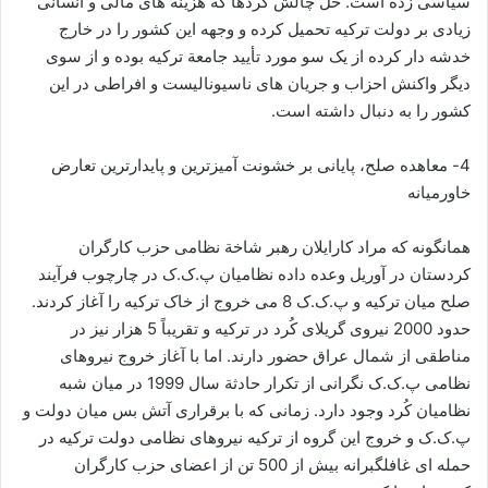
سیاسی زده است. حل چالش کُردها که هزینه های مالی و انسانی
زیادی بر دولت ترکیه تحمیل کرده و وجهه این کشور را در خارج
خدشه دار کرده از یک سو مورد تأیید جامعة ترکیه بوده و از سوی
دیگر واکنش احزاب و جریان های ناسیونالیست و افراطی در این
کشور را به دنبال داشته است.
4- معاهده صلح، پایانی بر خشونت آمیزترین و پایدارترین تعارض
خاورمیانه
همانگونه که مراد کارایلان رهبر شاخة نظامی حزب کارگران
کردستان در آوریل وعده داده نظامیان پ.ک.ک در چارچوب فرآیند
صلح میان ترکیه و پ.ک.ک 8 می خروج از خاک ترکیه را آغاز کردند.
حدود 2000 نیروی گریلای کُرد در ترکیه و تقریباً 5 هزار نیز در
مناطقی از شمال عراق حضور دارند. اما با آغاز خروج نیروهای
نظامی پ.ک.ک نگرانی از تکرار حادثة سال 1999 در میان شبه
نظامیان کُرد وجود دارد. زمانی که با برقراری آتش بس میان دولت و
پ.ک.ک و خروج این گروه از ترکیه نیروهای نظامی دولت ترکیه در
حمله ای غافلگبرانه بیش از 500 تن از اعضای حزب کارگران