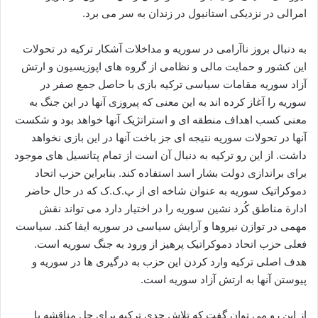
امرالی در نزدیکی استانبول در زندان به سر می برد.
به دنبال بروز ناآرامی در سوریه و مداخلات آشکار ترکیه در تحولات
این کشور و حمایت مالی و نظامی از گروه های اپوزیسیون و ارتش
آزاد سوریه مقامات سیاسی ترکیه بازی با حاصل جمع صفر در
سوریه را آغاز کرده اند به این معنی که پیروزی آنها در این جنگ به
معنی کسب اهداف منطقه ای و استراتژیک آنها خواهد بود و شکست
آنها در تحولات سوریه نتیجه ای جز باخت آنها در این بازی نخواهد
داشت. از این رو ترکیه به دنبال آن است از تمام پتانسیل های موجود
برای براندازی دولت بشار اسد استفاده کند. بنابراین حزب اتحاد
دموکراتیک سوریه به عنوان شاخه ای از پ.ک.ک که در حال حاضر
ادارة مناطق کُرد نشین سوریه را در اختیار دارد می تواند نقش
مهمی در توازن نیروها و آرایش سیاسی در سوریه ایفا کند. سیاست
فعلی حزب اتحاد دموکراتیک پرهیز از ورود به جنگ سوریه است.
هدف اصلی ترکیه وارد کردن این حزب به درگیری ها در سوریه و
پیوستن آنها به ارتش آزاد سوریه است.
از این رو می توان گفت که تلاش جدی ترکیه برای حل مناقشه با