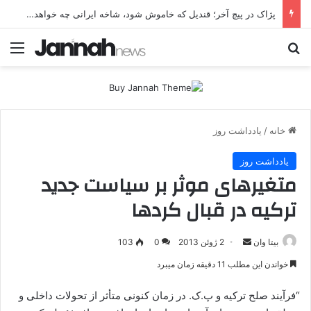
پژاک در پیچ آخر؛ قندیل که خاموش شود، شاخه ایرانی چه خواهد کرد؟
جستجو برای
منو
خانه
/
یادداشت روز
یادداشت روز
متغیرهای موثر بر سیاست جدید
ترکیه در قبال کردها
بیتا وان
ا
2 ژوئن 2013
0
103
ر
خواندن این مطلب 11 دقیقه زمان میبرد
س
ا
“فرآیند صلح ترکیه و پ.ک. در زمان کنونی متأثر از تحولات داخلی و
ل