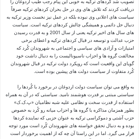
تصویب شد کُردهای ترکیه به خوبی این پیام رجب طیب اردوغان را
دریافت کردند که تلاش های وی در حل بحران کردهای ترکیه صرفاً
سیاست های اعلانی وی نبوده بلکه در عمل نیز نخست وزیر ترکیه به
دنبال حل دائمی و همیشگی چالش کردهای ترکیه است. سیاست
های سال های اخیر ترکیه یعنی از سال 2001 و به قدرت رسیدن
حزب عدالت و توسعه در قبال کردهای ترکیه و اعطای برخی
امتیازات و آزادی های سیاسی و اجتماعی به شهروندان کُرد که
مخالفت گروه ها و احزاب ناسیونالیست را به دنبال داشت خود
گویای این واقعیت است که رویکرد دولت ترکیه در قبال شهروندان
کُرد متفاوت از سیاست دولت های پیشین بوده است.
به واقع می توان سیاست دولت اردوغان در برخورد با کُردها را
سیاستی مبتنی بر قدرت هوشمند نامید. سیاستی که در آن به همراه
استفاده از قدرت سخت و نظامی علیه شبه نظامیان «پ.ک.ک»
بطور همزمان مذاکره با گروه ها و احزاب میانه رو کُرد به خصوص
حزب آشتی و دموکراسی ترکیه به عنوان حزبی که نمایندة کردها
بوده و به دنبال تحقق خواسته های شهروندان کُرد است مورد توجه
قرار می گیرد. اما در این راستا آن چه که از اهمیت برخوردار است