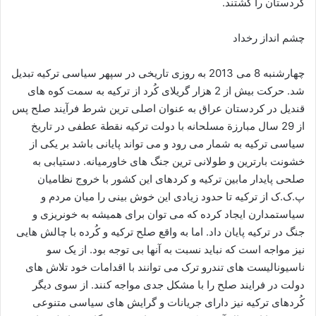
کردستان را کشتند.
چشم انداز رخداد
چهارشنبه 8 می 2013 به روزی تاریخی در سپهر سیاسی ترکیه تبدیل
شد. حرکت بیش از 2 هزار گریلای کُرد از ترکیه به سمت کوه های
قندیل در کردستان عراق به عنوان اصلی ترین شرط فرآیند صلح پس
از 29 سال مبارزة مسلحانه با دولت ترکیه نقطة عطفی در تاریخ
سیاسی ترکیه به شمار می رود و می تواند پایانی باشد بر یکی از
خشونت بارترین و طولانی ترین جنگ های خاورمیانه. دستیابی به
صلحی پایدار مابین ترکیه و کردهای این کشور با خروج نظامیان
پ.ک.ک از ترکیه تا حدود زیادی این خوش بینی را میان مردم و
سیاستمدارن ایجاد کرده که می توان برای همیشه به خونریزی و
جنگ در ترکیه پایان داد. اما به واقع صلح ترکیه و کُرده با چالش هایی
نیز مواجه است که نباید نسبت به آنها بی توجه بود. از یک سو
ناسیونالیست های تندرو ترک می توانند با اقدامات خود تلاش های
دولت در فرایند صلح را با مشکل جدی مواجه کنند. از سوی دیگر
کُردهای ترکیه نیز دارای جریانات و گرایش های سیاسی متنوعی