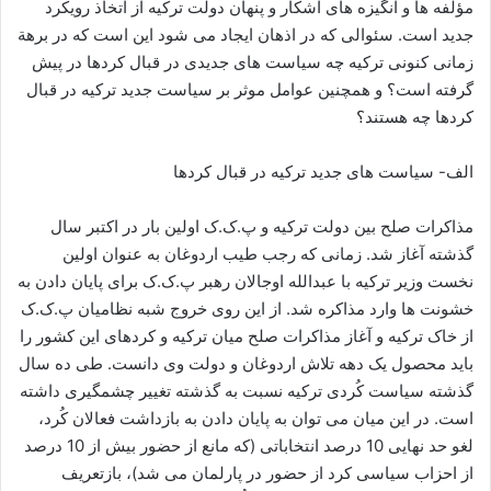
مؤلفه ها و انگیزه های آشکار و پنهان دولت ترکیه از اتخاذ رویکرد
جدید است. سئوالی که در اذهان ایجاد می شود این است که در برهة
زمانی کنونی ترکیه چه سیاست های جدیدی در قبال کردها در پیش
گرفته است؟ و همچنین عوامل موثر بر سیاست جدید ترکیه در قبال
کردها چه هستند؟
الف- سیاست های جدید ترکیه در قبال کردها
مذاکرات صلح بین دولت ترکیه و پ.ک.ک اولین بار در اکتبر سال
گذشته آغاز شد. زمانی که رجب طیب اردوغان به عنوان اولین
نخست وزیر ترکیه با عبدالله اوجالان رهبر پ.ک.ک برای پایان دادن به
خشونت ها وارد مذاکره شد. از این روی خروج شبه نظامیان پ.ک.ک
از خاک ترکیه و آغاز مذاکرات صلح میان ترکیه و کردهای این کشور را
باید محصول یک دهه تلاش اردوغان و دولت وی دانست. طی ده سال
گذشته سیاست کُردی ترکیه نسبت به گذشته تغییر چشمگیری داشته
است. در این میان می توان به پایان دادن به بازداشت فعالان کُرد،
لغو حد نهایی 10 درصد انتخاباتی (که مانع از حضور بیش از 10 درصد
از احزاب سیاسی کرد از حضور در پارلمان می شد)، بازتعریف