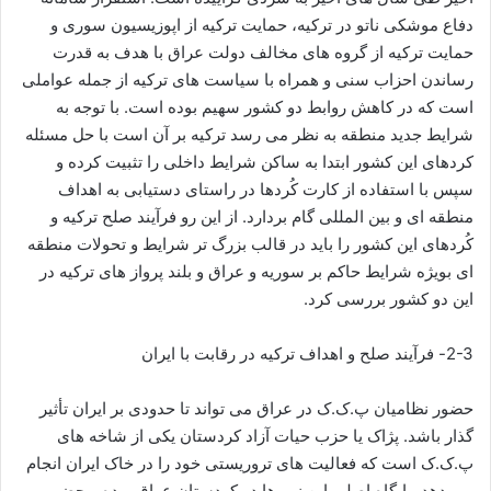
دفاع موشکی ناتو در ترکیه، حمایت ترکیه از اپوزیسیون سوری و
حمایت ترکیه از گروه های مخالف دولت عراق با هدف به قدرت
رساندن احزاب سنی و همراه با سیاست های ترکیه از جمله عواملی
است که در کاهش روابط دو کشور سهیم بوده است. با توجه به
شرایط جدید منطقه به نظر می رسد ترکیه بر آن است با حل مسئله
کردهای این کشور ابتدا به ساکن شرایط داخلی را تثبیت کرده و
سپس با استفاده از کارت کُردها در راستای دستیابی به اهداف
منطقه ای و بین المللی گام بردارد. از این رو فرآیند صلح ترکیه و
کُردهای این کشور را باید در قالب بزرگ تر شرایط و تحولات منطقه
ای بویژه شرایط حاکم بر سوریه و عراق و بلند پرواز های ترکیه در
این دو کشور بررسی کرد.
2-3- فرآیند صلح و اهداف ترکیه در رقابت با ایران
حضور نظامیان پ.ک.ک در عراق می تواند تا حدودی بر ایران تأثیر
گذار باشد. پژاک یا حزب حیات آزاد کردستان یکی از شاخه های
پ.ک.ک است که فعالیت های تروریستی خود را در خاک ایران انجام
می دهد. پایگاه اصلی این نیروها در کردستان عراق بوده و حضور