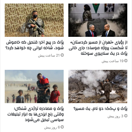
ا
ر
د
و
گ
ا
ه
از رؤیای «تهران از مسیر کردستان»
پژاک در پیچ آخر؛ قندیل که خاموش
ه
تا شکست پروژه موساد؛ جای خالی
شود، شاخه ایرانی چه خواهد کرد؟
ا
پژاک در یک سناریوی سوخته
21 ساعت پیش
و
19 ساعت پیش
م
ق
ر
ا
ت
گ
ر
و
پژاک و پ‌ک‌ک؛ دو نام، یک مسیر؟
پژاک و مصادره تراژدی شنگال؛
وقتی رنج ایزدی‌ها به ابزار تبلیغات
ه
3 روز پیش
سیاسی تبدیل می‌شود
ک
ک
6 روز پیش
و