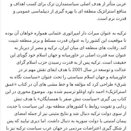
عربی متأثر از هدف اصلی سیاستمدارن ترک برای کسب اهداف و
منافع استراتژیک منطقه ای با بهره گیری از دیپلماسی عمومی و
قدرت نرم است.
ترکیه به عنوان میراث دار امپراتوری عثمانی همواره خواهان آن بوده
تا موقعیت این کشور را به عنوان قدرت مسلط و برتر منطقه تثبیت
کند. رقابت های منطقه ای میان ایران، ترکیه و مصر از دیرباز به
عنوان سه قدرت اصلی در خاورمیانه و جهان اسلام خود گویای این
حقیقت است. ترکیه پس از به قدرت رسیدن حزب اسلام گرای
عدالت و توسعه در سال 2001 با هدف ایفای نقش مهم تر در
خاورمیانه و جهان اسلام سیاستی را تحت عنوان «سیاست نگاه به
شرق» طراحی کرد که مؤلفه ها و خط مشی های آن در کتاب «عمق
استراتژیک» احمد داود اوغلو ترسیم شده بود. موضوع محوری در این
کتاب پی گیری «سیاست تنش صفر با همسایگان» با هدف تنش
زدایی و تقویت روابط با کشورهای منطقه بود. این سیاست با جدیت
از سوی دولت ترکیه دنبال شد و نتایج مثبتی نیز از جمله امضای
پیمان امنیتی با دولت سوریه به دنبال داشت. اما دیری نپایید که پس
از شکل گیری اعتراضات مردمی در جهان عرب سیاست ترکیه نیز با