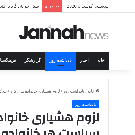
پنج‌شنبه, آگوست 6 2026
خبر فوری
انتشار متن 12 ماده‌ای توافق نهایی بین ترکیه و پ.ک.ک
خانه
اخبار
یادداشت روز
گزارشگر
فرهنگستا
خانه
/
یادداشت روز
/
لزوم هشیاری خانواده های کُرد / پ
یادداشت روز
لزوم هشیاری خانواد
سیاست هر خانواده ی