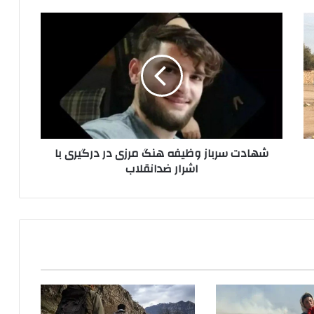
ش
ه
ا
د
ت
س
ر
ب
ا
شهادت سرباز وظیفه هنگ مرزی در درگیری با
ز
اشرار ضدانقلاب
و
ظ
ی
ف
ه
ه
ن
گ
م
ر
ز