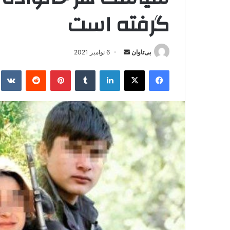
گرفته است
بی‌تاوان
ا
6 نوامبر 2021
ر
فیس بوک
X
لینکدین
‫تامبلر
‫پین‌ترست
‫رددیت
kte
س
ا
ل
ا
ی
م
ی
ل