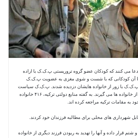
ادعا می کنند که کودکان عضو گروه تروریستی پ.ک.ک با اراده
 ما آن کودکانی که با شست و شوی مغزی به عضویت پ.ک.ک
پ.ک.ک با زور از خانواده هایشان دزدیده شدند. پ.ک.ک سیاست
“یک شهید در هر خانه” دارد، بنابراین آنها این کودکان را از خانواده ها می گیرند. به گفته منابع دولتی ترکیه، ۴۱۶ خانواده
د به مقامات ترکیه مراجعه کرده اند.
قابل شهرداری های محلی برای مطالبه فرزندان خود کردند.
تم قرار داده و آنها را تهدید به ربودن فرزند دیگری از خانواده