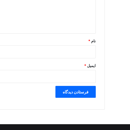
گ
ا
ه
*
نام
*
ایمیل
*