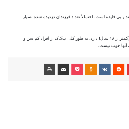
د و بی فایده است، احتمالاً تعداد فرزندان دزدیده شده بسیار
اعتقاد بر این است که pkk بیش از ۳۰۰۰ کودک سرباز (کمتر از ۱۸ سال) دارد. به طور کلی پ‌ک‌ک از افراد کم سن و
 آنها خوب نیست.
‫پین‌ترست
‫رددیت
‫VKontakte
‫Odnoklassniki
پاکت
اشتراک گذاری از طریق ایمیل
چاپ