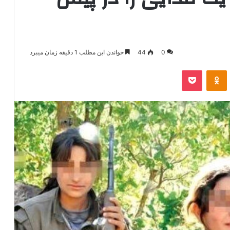
0
44
خواندن این مطلب 1 دقیقه زمان میبرد
‫VKonta
‫Odnoklassniki
پاکت