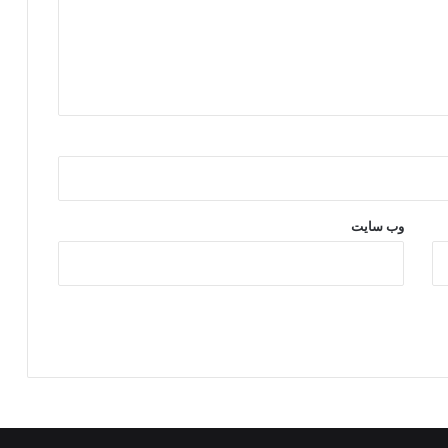
ل
ا
ب
وب‌ سایت