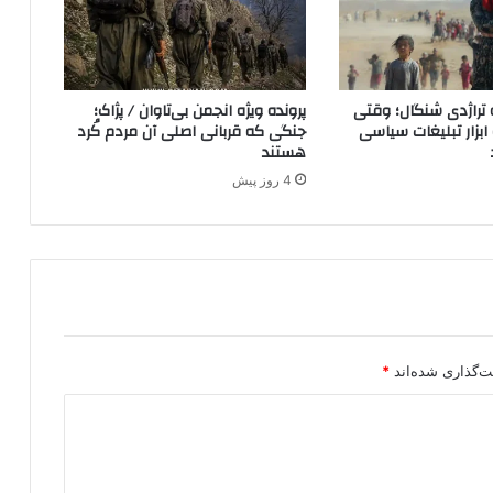
ی
د
ر
د
 تراژدی شنگال؛ وقتی
پرونده ویژه انجمن بی‌تاوان / پژاک؛
ر
ه ابزار تبلیغات سیاسی
جنگی که قربانی اصلی آن مردم کُرد
گ
هستند
ی
4 روز پیش
ر
ی
ب
ا
ا
ش
ر
ا
ر
ت‌گذاری شده‌اند
*
ض
د
ا
ن
ق