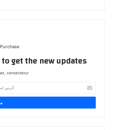
 Purchase
t to get the new updates!
et, consectetur.
آ
د
ر
س
ا
ی
م
ی