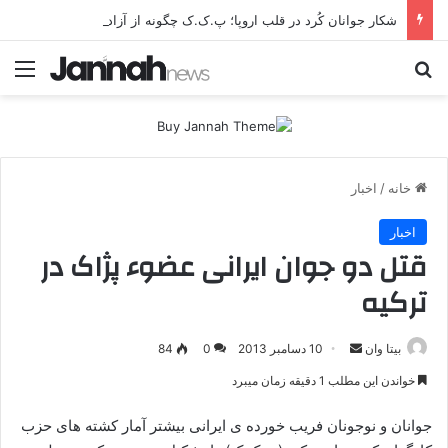
شکار جوانان کُرد در قلب اروپا؛ پ.ک.ک چگونه از آزادی‌های غرب برای تأمین نیروی انسانی سوءاستفاده می‌کند؟
جستجو برای
منو
خانه
/
اخبار
اخبار
قتل دو جوان ایرانی عضوء پژاک در
ترکیه
بیتا وان
ا
10 دسامبر 2013
0
84
ر
خواندن این مطلب 1 دقیقه زمان میبرد
س
ا
جوانان و نوجونان فریب خورده ی ایرانی بیشتر آمار کشته های حزب
ل