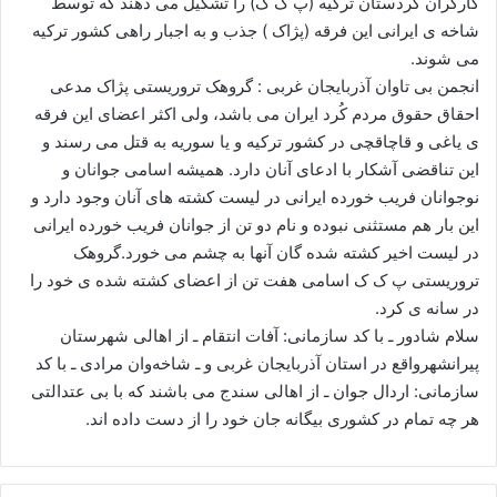
کارگران کردستان ترکیه (پ ک ک) را تشکیل می دهند که توسط
ا
شاخه ی ایرانی این فرقه (پژاک ) جذب و به اجبار راهی کشور ترکیه
ی
می شوند.
م
انجمن بی تاوان آذربایجان غربی : گروهک تروریستی پژاک مدعی
ی
احقاق حقوق مردم کُرد ایران می باشد، ولی اکثر اعضای این فرقه
ل
ی یاغی و قاچاقچی در کشور ترکیه و یا سوریه به قتل می رسند و
این تناقضی آشکار با ادعای آنان دارد. همیشه اسامی جوانان و
نوجوانان فریب خورده ایرانی در لیست کشته های آنان وجود دارد و
این بار هم مستثنی نبوده و نام دو تن از جوانان فریب خورده ایرانی
در لیست اخیر کشته شده گان آنها به چشم می خورد.گروهک
تروریستی پ ک ک اسامی هفت تن از اعضای کشته شده ی خود را
در سانه ی کرد.
سلام شادور ـ با کد سازمانی: آفات انتقام ـ از اهالی شهرستان
پیرانشهرواقع در استان آذربایجان غربی و ـ شاخه‌وان مرادی ـ با کد
سازمانی: اردال جوان ـ از اهالی سندج می باشند که با بی عتدالتی
هر چه تمام در کشوری بیگانه جان خود را از دست داده اند.