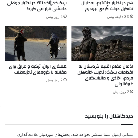
ن
هم در اختیار داشتیم، به‌دنبال
پ.ک.ک/پژاک؛ YPJ در اختیار جولانی
ر
م
تشکیل دولت کُردی نبودیم
داعشی قرار می گیرد!
س
ا
33 دقیقه پیش
2 روز پیش
و
ی
ر
ن
ی
د
ه
ه
ش
ی
د
کُ
ه
ر
ا
د
اذعان مقام اقلیم کردستان به
همکاری ایران، ترکیه و عراق برای
ن
اقدامات پ‌ک‌ک؛ تخریب خانه‌های
مقابله با گروه‌های تجزیه‌طلب
ش
مردم، اخاذی و مالیات‌گیری
د
د
2 روز پیش
غیرقانونی
.
2 روز پیش
دیدگاهتان را بنویسید
نشانی ایمیل شما منتشر نخواهد شد.
بخش‌های موردنیاز علامت‌گذاری