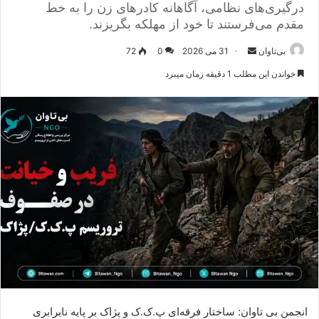
درگیری‌های نظامی، آگاهانه کادرهای زن را به خط
مقدم می‌فرستند تا خود از مهلکه بگریزند.
بی‌تاوان
ا
31 می 2026
0
72
ر
خواندن این مطلب 1 دقیقه زمان میبرد
س
ا
ل
ا
ی
م
ی
ل
انجمن بی تاوان: ساختار فرقه‌ای پ.ک.ک و پژاک بر پایه نابرابری