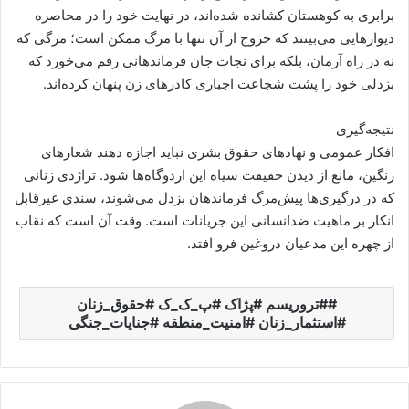
برابری به کوهستان کشانده شده‌اند، در نهایت خود را در محاصره
دیوارهایی می‌بینند که خروج از آن تنها با مرگ ممکن است؛ مرگی که
نه در راه آرمان، بلکه برای نجات جان فرماندهانی رقم می‌خورد که
بزدلی خود را پشت شجاعت اجباری کادرهای زن پنهان کرده‌اند.
نتیجه‌گیری
افکار عمومی و نهادهای حقوق بشری نباید اجازه دهند شعارهای
رنگین، مانع از دیدن حقیقت سیاه این اردوگاه‌ها شود. تراژدی زنانی
که در درگیری‌ها پیش‌مرگ فرماندهان بزدل می‌شوند، سندی غیرقابل
انکار بر ماهیت ضدانسانی این جریانات است. وقت آن است که نقاب
از چهره این مدعیان دروغین فرو افتد.
#تروریسم #پژاک #پ_ک_ک #حقوق_زنان
#استثمار_زنان #امنیت_منطقه #جنایات_جنگی