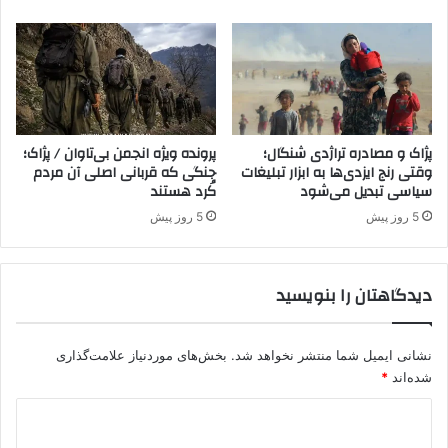
ک
ک
ر
د
د
ر
س
ز
ت
خ
ا
م‌
ن
ه
پژاک و مصادره تراژدی شنگال؛
پرونده ویژه انجمن بی‌تاوان / پژاک؛
ب
ا
وقتی رنج ایزدی‌ها به ابزار تبلیغات
جنگی که قربانی اصلی آن مردم
ه
سیاسی تبدیل می‌شود
کُرد هستند
ی
ا
ز
5 روز پیش
5 روز پیش
ی
ا
ر
گ
ا
ر
دیدگاهتان را بنویسید
ن
س
نشانی ایمیل شما منتشر نخواهد شد.
بخش‌های موردنیاز علامت‌گذاری
شده‌اند
*
د
ی