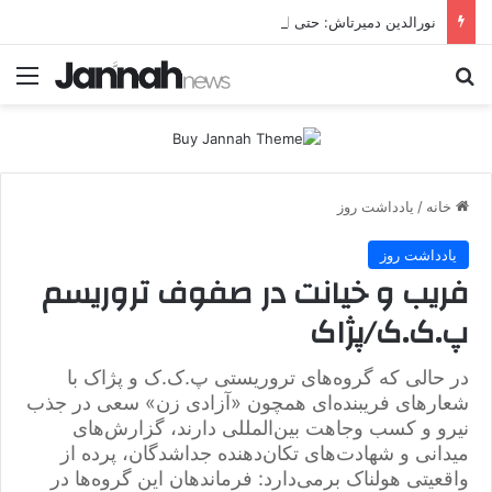
نورالدین دمیرتاش: حتی اگر جهان را هم در اختیار داشتیم، به‌دنبال تشکیل دولت کُردی نبودیم
جستجو برای
منو
خانه
/
یادداشت روز
یادداشت روز
فریب و خیانت در صفوف تروریسم
پ.ک.ک/پژاک
در حالی که گروه‌های تروریستی پ.ک.ک و پژاک با
شعارهای فریبنده‌ای همچون «آزادی زن» سعی در جذب
نیرو و کسب وجاهت بین‌المللی دارند، گزارش‌های
میدانی و شهادت‌های تکان‌دهنده جداشدگان، پرده از
واقعیتی هولناک برمی‌دارد: فرماندهان این گروه‌ها در