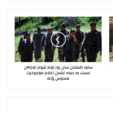
س
ا
ی
ه
ا
ف
ک
ن
د
سایه افکندن سال روز تولد شوم اوجالان
ن
نسبت به دیده نشدن اعلام موجودیت
س
منحوس پژاک
ا
ل
ر
و
ز
ت
و