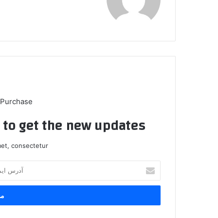
 Purchase
t to get the new updates!
et, consectetur.
آ
د
ر
س
ا
ی