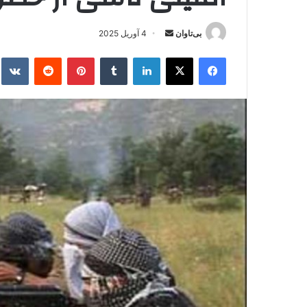
بی‌تاوان
ا
4 آوریل 2025
ر
فیس بوک
X
لینکدین
‫تامبلر
‫پین‌ترست
‫رددیت
kte
س
ا
ل
ا
ی
م
ی
ل