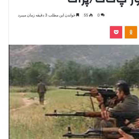
0
55
خواندن این مطلب 3 دقیقه زمان میبرد
‫VKonta
‫Odnoklassniki
پاکت