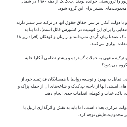
پیشتر از این هم آمریکا، انگلیس و اتحادیه اروپا گروه مزبور را تروریستی خوانده بودند (پ.ک.ک از دهه ۱۹۸۰ در شمال
محدویت‌های بیشتر برای این گروه شود.
 با دولت آنکارا بر سر احقاق حقوق آنها در ترکیه سر ستیز دارند
‌هایی را برای این قومیت در کشورش قائل است)، اما بنا به
گفته برخی از اعضای جدا شده از این گروه، سران پ.ک.ک عمدتا زبان کُردی نمی‌دانند و از زنان و کودکان (افراد زیر ۱۸
اده ابزاری می‌کنند.
و ترکیه منتهی به حملات گسترده و بیشتر نظامی آنکارا علیه
گروه می‌شود؟
 تمایل به بهبود و توسعه روابط با همسایگان قدرتمند خود از
‌های امنیتی آنها از ناحیه پ‌.ک.ک و شاخه‌های آن از جمله پژاک و
، پاک، خبات و کومله، اقدامات جدی انجام دهد.
ت مرکزی بغداد است، اما باید به نقش و اثرگذاری اربیل با
نیز محدودیت‌هایش توجه کرد.