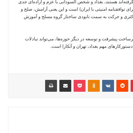
ته‌اند هستند، بغداد و شخص السودانی با عزم و اراده‌ای جدی
رای توافقنامه امنیتی با ایران) است و این یعنی آرامش، صلح و
اکثری و حرکت به سمت نابودی ساختار گروه مسلح و آموزش
رساخت پیشرفت و توسعه در دیگر حوزه‌ها، می‌تواند تبادلات
دستورکارهای مهم بغداد، تهران و آنکارا است.
‫پین‌ترست
‫رددیت
‫VKontakte
‫Odnoklassniki
پاکت
اشتراک گذاری از طریق ایمیل
چاپ