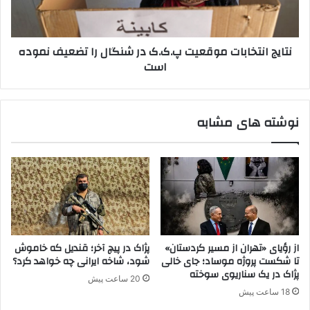
م
ن
ص
ت
ا
خ
نتایج انتخابات موقعیت پ.ک.ک در شنگال را تضعیف نموده
ح
ا
است
ب
ب
ه
ا
ی
ت
ک
م
نوشته های مشابه
ر
و
و
ق
ز
ع
ن
ی
ا
ت
م
پ
ه
.
ل
ک
ب
.
از رؤیای «تهران از مسیر کردستان»
پژاک در پیچ آخر؛ قندیل که خاموش
ن
ک
تا شکست پروژه موساد؛ جای خالی
شود، شاخه ایرانی چه خواهد کرد؟
ا
د
پژاک در یک سناریوی سوخته
20 ساعت پیش
ن
ر
18 ساعت پیش
ی
ش