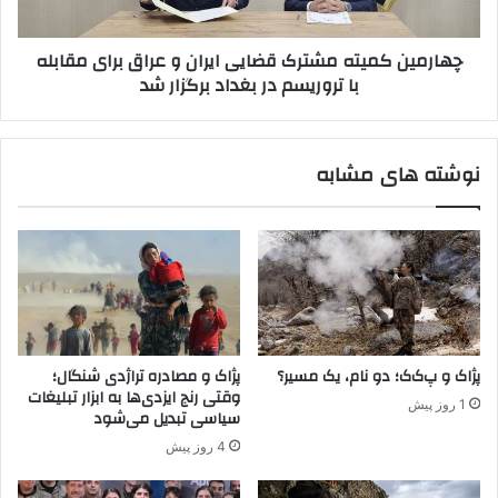
ب
ک
ر
م
چهارمین کمیته مشترک قضایی ایران و عراق برای مقابله
ن
ی
با تروریسم در بغداد برگزار شد
ا
ت
م
ه
ه‌
م
ا
ش
نوشته های مشابه
ی
ت
ب
ر
ر
ک
ا
ق
ی
ض
خ
ا
ل
ی
ع
ی
س
ا
پژاک و پ‌ک‌ک؛ دو نام، یک مسیر؟
پژاک و مصادره تراژدی شنگال؛
ل
ی
وقتی رنج ایزدی‌ها به ابزار تبلیغات
1 روز پیش
ا
ر
سیاسی تبدیل می‌شود
ح
ا
4 روز پیش
پ‌
ن
ک‌
و