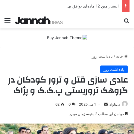
انتشار متن 12 ماده‌ای توافق نهایی بین ترکیه و پ.ک.ک
جستجو برای
منو
خانه
/
یادداشت روز
یادداشت روز
عادی سازی قتل و ترور کودکان در
گروهک تروریستی پ.ک.ک و پژاک
بی‌تاوان
ا
1 می 2025
0
62
ر
خواندن این مطلب 2 دقیقه زمان میبرد
س
ا
ل