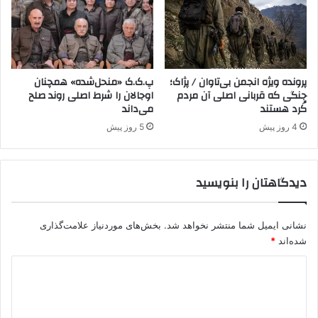
ک
ع
و
ر
ج
ا
و
ق
د
ب
د
ر
پرونده ویژه انجمن بی‌تاوان / پژاک؛
پ.ک.ک «منحل‌شده» همچنان
ا
جنگی که قربانی اصلی آن مردم
اوجالان را شرط اصلی روند صلح
ا
کُرد هستند
می‌داند
ر
ی
د
م
4 روز پیش
5 روز پیش
ق
ا
ب
دیدگاهتان را بنویسید
ل
ه
ب
نشانی ایمیل شما منتشر نخواهد شد.
بخش‌های موردنیاز علامت‌گذاری
ا
شده‌اند
*
ت
ر
د
و
ر
ی
ی
د
س