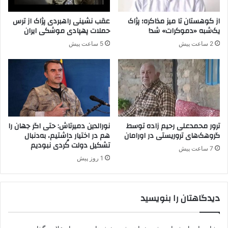
ظ
ا
ل
م
از کوهستان تا میز مذاکره؛ پژاک
عقب نشینی راهبردی پژاک از ترس
ه
و
یک‌شبه «دموکرات» شد!
حملات پهپادی موشکی ایران
ا
ش‌
2 ساعت پیش
5 ساعت پیش
ز
ش
د
د
س
ه
ت
خ
ر
ش
س
و
ی
ن
ب
ت
ترور محمدعلی رحیم زاده توسط
نورالدین دمیرتاش: حتی اگر جهان را
ه
گروهک‌های تروریستی در اورامان
هم در اختیار داشتیم، به‌دنبال
ا
تشکیل دولت کُردی نبودیم
7 ساعت پیش
س
1 روز پیش
ن
ا
د
دیدگاهتان را بنویسید
م
ح
ر